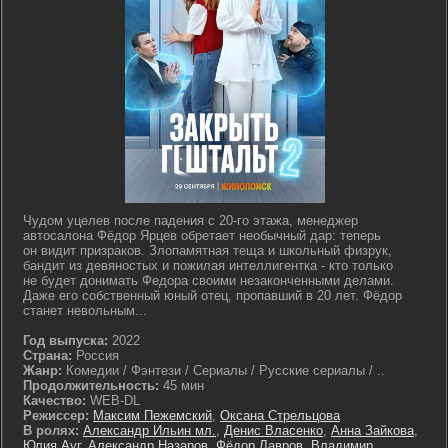
Чудом уцелев после падения с 20-го этажа, менеджер
автосалона Фёдор Ярцев обретает необычный дар: теперь
он видит призраков. Злопамятная теща и школьный физрук,
бандит из девяностых и пожилая интеллигентка - кто только
не будет донимать Федора своими незаконченными делами.
Даже его собственный юный отец, пропавший в 20 лет. Фёдор
станет невольным...
Год выпуска:
2022
Страна:
Россия
Жанр:
Комедии / Фэнтези / Сериалы / Русские сериалы / ..
Продолжительность:
45 мин
Качество:
WEB-DL
Режиссер:
Максим Пежемский
,
Оксана Стрельцова
В ролях:
Александр Ильин мл.
,
Денис Власенко
,
Анна Зайкова
,
Юлия Ауг
,
Александр Назаров
,
Фёдор Лавров
,
Владимир