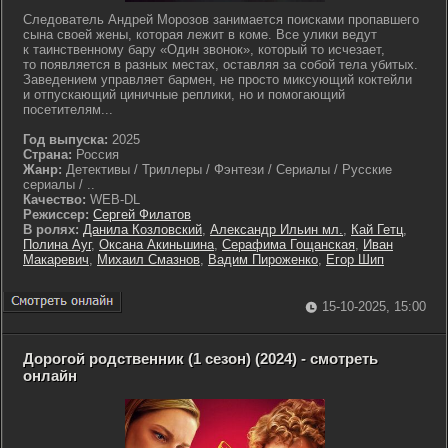
Следователь Андрей Морозов занимается поисками пропавшего
сына своей жены, которая лежит в коме. Все улики ведут
к таинственному бару «Один звонок», который то исчезает,
то появляется в разных местах, оставляя за собой тела убитых.
Заведением управляет бармен, не просто миксующий коктейли
и отпускающий циничные реплики, но и помогающий
посетителям...
Год выпуска:
2025
Страна:
Россия
Жанр:
Детективы / Триллеры / Фэнтези / Сериалы / Русские
сериалы / ..
Качество:
WEB-DL
Режиссер:
Сергей Филатов
В ролях:
Данила Козловский
,
Александр Ильин мл.
,
Кай Гетц
,
Полина Ауг
,
Оксана Акиньшина
,
Серафима Гощанская
,
Иван
Макаревич
,
Михаил Смазнов
,
Вадим Пироженко
,
Егор Шип
15-10-2025, 15:00
Дорогой родственник (1 сезон) (2024) - смотреть
онлайн