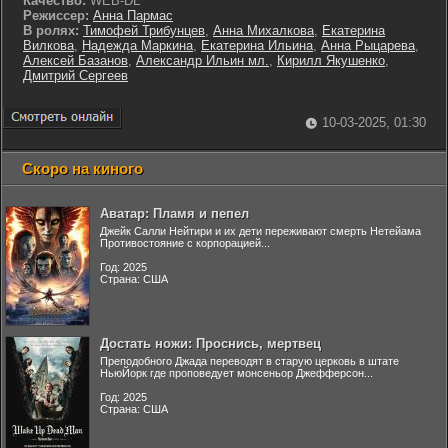
Качество:
WEB-DL
Режиссер:
Анна Пармас
В ролях:
Тимофей Трибунцев
,
Анна Михалкова
,
Екатерина
Вилкова
,
Надежда Маркина
,
Екатерина Ильина
,
Анна Рыцарева
,
Алексей Базанов
,
Александр Ильин мл.
,
Кирилл Якушенко
,
Дмитрий Сергеев
10-03-2025, 01:30
Скоро на киного
Аватар: Пламя и пепел
Джейк Салли Нейтири и их дети переживают смерть Нетейама
Противостояние с корпорацией...
Год: 2025
Страна: США
Достать ножи: Проснись, мертвец
Преподобного Джада переводят в старую церковь в штате
НьюЙорк где проповедует монсеньор Джефферсон...
Год: 2025
Страна: США