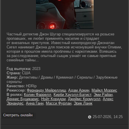
Частный детектив Джон Шугар специализируется на розыске
пропавших, не любит применять насилие и страдает
от внезапных приступов. Известный кинопродюсер Джонатан
Сигел нанимает Джона для поисков исчезнувшей внучки Оливии,
которая в прошлом имела проблемы с наркотиками. Взявшись
за расследование, опытный сыщик узнаёт не самые приятные
семейные тайны...
Год выпуска:
2023
Страна:
США
Жанр:
Детективы / Драмы / Криминал / Сериалы / Зарубежные
сериалы
Качество:
HDRip
Режиссер:
Фернанду Мейреллиш
,
Адам Аркин
,
Майкл Моррис
В ролях:
Колин Фаррелл
,
Кирби Хауэлл-Батист
,
Эми Райан
,
Деннис Буцикарис
,
Нэйт Корддри
,
Джеймс Кромуэлл
,
Алекс
Эрнандес
,
Анна Ганн
,
Масси Фурлан
,
Эрик Ланж
25-07-2026, 14:25