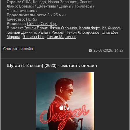
Страна:
США, Канада, Новая Зеландия, Япония
Жанр:
Боевики / Детективы / Драмы / Триллеры /
Фантастические / .
Продолжительность:
2 ч 25 мин
Качество:
HDRip
Режиссер:
Стивен Спилберг
В ролях:
Эмили Блант
,
Джош О'Коннор
,
Колин Фёрт
,
Ив Хьюсон
,
Колман Доминго
,
Уайатт Рассел
,
Генри Ллойд-Хьюз
,
Элизабет
Марвел
,
Эттьенн Пак
,
Томми Мартинес
25-07-2026, 14:27
Шугар (1-2 сезон) (2023) - смотреть онлайн