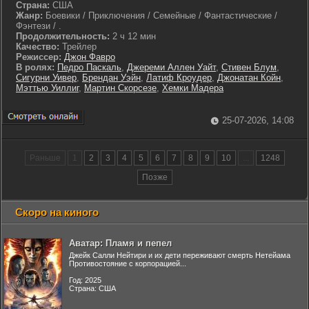
Страна:
США
Жанр:
Боевики / Приключения / Семейные / Фантастические /
Фэнтези / .
Продолжительность:
2 ч 12 мин
Качество:
Трейлер
Режиссер:
Джон Фавро
В ролях:
Педро Паскаль
,
Джереми Аллен Уайт
,
Стивен Блум
,
Сигурни Уивер
,
Брендан Уэйн
,
Латиф Кроудер
,
Джонатан Койн
,
Мэттью Уиллиг
,
Мартин Скорсезе
,
Хемки Мадера
25-07-2026, 14:08
Раньше
1
2
3
4
5
6
7
8
9
10
...
1248
Позже
Скоро на киного
Аватар: Пламя и пепел
Джейк Салли Нейтири и их дети переживают смерть Нетейама
Противостояние с корпорацией...
Год: 2025
Страна: США