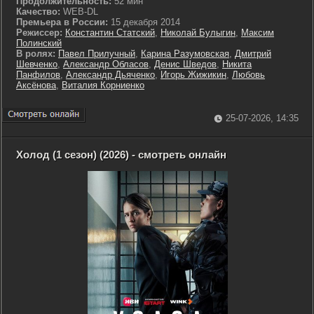
Продолжительность:
52 мин
Качество:
WEB-DL
Премьера в России:
15 декабря 2014
Режиссер:
Константин Статский
,
Николай Булыгин
,
Максим
Полинский
В ролях:
Павел Прилучный
,
Карина Разумовская
,
Дмитрий
Шевченко
,
Александр Обласов
,
Денис Шведов
,
Никита
Панфилов
,
Александр Дьяченко
,
Игорь Жижикин
,
Любовь
Аксёнова
,
Виталия Корниенко
25-07-2026, 14:35
Холод (1 сезон) (2026) - смотреть онлайн