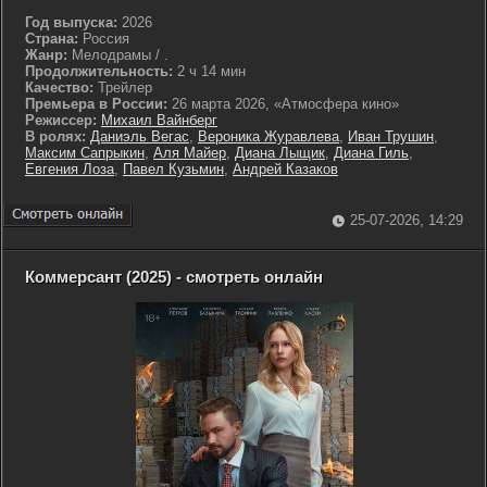
Год выпуска:
2026
Страна:
Россия
Жанр:
Мелодрамы / .
Продолжительность:
2 ч 14 мин
Качество:
Трейлер
Премьера в России:
26 марта 2026, «Атмосфера кино»
Режиссер:
Михаил Вайнберг
В ролях:
Даниэль Вегас
,
Вероника Журавлева
,
Иван Трушин
,
Максим Сапрыкин
,
Аля Майер
,
Диана Лыщик
,
Диана Гиль
,
Евгения Лоза
,
Павел Кузьмин
,
Андрей Казаков
25-07-2026, 14:29
Коммерсант (2025) - смотреть онлайн