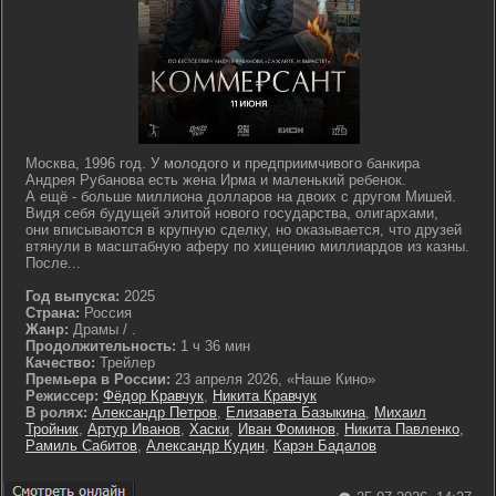
Москва, 1996 год. У молодого и предприимчивого банкира
Андрея Рубанова есть жена Ирма и маленький ребенок.
А ещё - больше миллиона долларов на двоих с другом Мишей.
Видя себя будущей элитой нового государства, олигархами,
они вписываются в крупную сделку, но оказывается, что друзей
втянули в масштабную аферу по хищению миллиардов из казны.
После...
Год выпуска:
2025
Страна:
Россия
Жанр:
Драмы / .
Продолжительность:
1 ч 36 мин
Качество:
Трейлер
Премьера в России:
23 апреля 2026, «Наше Кино»
Режиссер:
Фёдор Кравчук
,
Никита Кравчук
В ролях:
Александр Петров
,
Елизавета Базыкина
,
Михаил
Тройник
,
Артур Иванов
,
Хаски
,
Иван Фоминов
,
Никита Павленко
,
Рамиль Сабитов
,
Александр Кудин
,
Карэн Бадалов