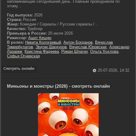
напоминающие сегодняшний день. Главным проводником по
этому...
Год выпуска:
2026
Страна:
Россия
Жанр:
Комедии / Сериалы / Русские сериалы / ..
Качество:
Трейлер
Премьера в России:
20 июля 2026
Режиссер:
Ашот Кещян
В ролях:
Никита Кологривый
,
Антон Богданов
,
Вячеслав
Тимербулатов
,
Эрдэм Шагдуров
,
Вячеслав Юровских
,
Александр
Лазарев
,
Кристина Фадеева
,
Роман Шпагин
,
Ольга Хохлова
,
Софья Огневская
25-07-2026, 14:32
Миньоны и монстры (2026) - смотреть онлайн