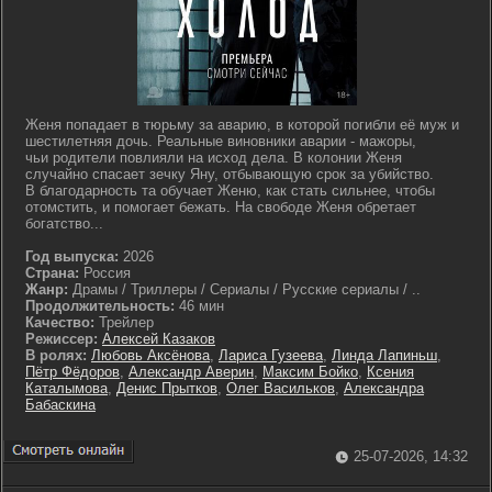
Женя попадает в тюрьму за аварию, в которой погибли её муж и
шестилетняя дочь. Реальные виновники аварии - мажоры,
чьи родители повлияли на исход дела. В колонии Женя
случайно спасает зечку Яну, отбывающую срок за убийство.
В благодарность та обучает Женю, как стать сильнее, чтобы
отомстить, и помогает бежать. На свободе Женя обретает
богатство...
Год выпуска:
2026
Страна:
Россия
Жанр:
Драмы / Триллеры / Сериалы / Русские сериалы / ..
Продолжительность:
46 мин
Качество:
Трейлер
Режиссер:
Алексей Казаков
В ролях:
Любовь Аксёнова
,
Лариса Гузеева
,
Линда Лапиньш
,
Пётр Фёдоров
,
Александр Аверин
,
Максим Бойко
,
Ксения
Каталымова
,
Денис Прытков
,
Олег Васильков
,
Александра
Бабаскина
25-07-2026, 14:32