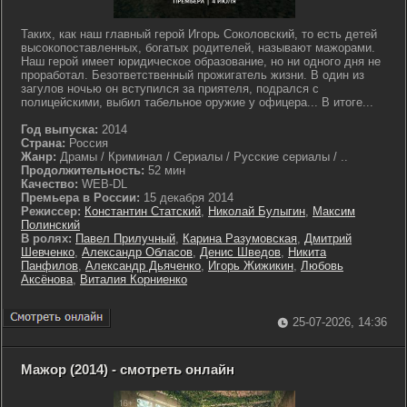
Таких, как наш главный герой Игорь Соколовский, то есть детей
высокопоставленных, богатых родителей, называют мажорами.
Наш герой имеет юридическое образование, но ни одного дня не
проработал. Безответственный прожигатель жизни. В один из
загулов ночью он вступился за приятеля, подрался с
полицейскими, выбил табельное оружие у офицера... В итоге...
Год выпуска:
2014
Страна:
Россия
Жанр:
Драмы / Криминал / Сериалы / Русские сериалы / ..
Продолжительность:
52 мин
Качество:
WEB-DL
Премьера в России:
15 декабря 2014
Режиссер:
Константин Статский
,
Николай Булыгин
,
Максим
Полинский
В ролях:
Павел Прилучный
,
Карина Разумовская
,
Дмитрий
Шевченко
,
Александр Обласов
,
Денис Шведов
,
Никита
Панфилов
,
Александр Дьяченко
,
Игорь Жижикин
,
Любовь
Аксёнова
,
Виталия Корниенко
25-07-2026, 14:36
Мажор (2014) - смотреть онлайн