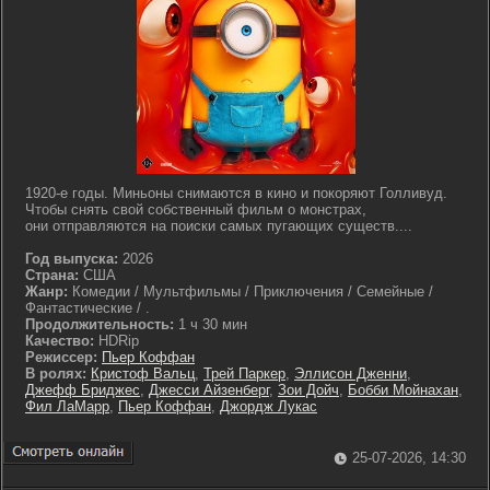
1920-е годы. Миньоны снимаются в кино и покоряют Голливуд.
Чтобы снять свой собственный фильм о монстрах,
они отправляются на поиски самых пугающих существ....
Год выпуска:
2026
Страна:
США
Жанр:
Комедии / Мультфильмы / Приключения / Семейные /
Фантастические / .
Продолжительность:
1 ч 30 мин
Качество:
HDRip
Режиссер:
Пьер Коффан
В ролях:
Кристоф Вальц
,
Трей Паркер
,
Эллисон Дженни
,
Джефф Бриджес
,
Джесси Айзенберг
,
Зои Дойч
,
Бобби Мойнахан
,
Фил ЛаМарр
,
Пьер Коффан
,
Джордж Лукас
25-07-2026, 14:30