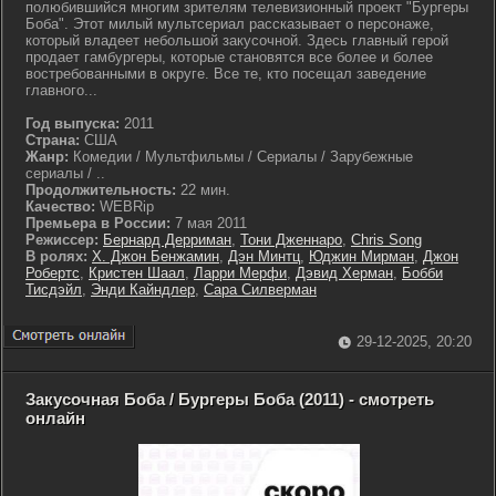
полюбившийся многим зрителям телевизионный проект "Бургеры
Боба". Этот милый мультсериал рассказывает о персонаже,
который владеет небольшой закусочной. Здесь главный герой
продает гамбургеры, которые становятся все более и более
востребованными в округе. Все те, кто посещал заведение
главного...
Год выпуска:
2011
Страна:
США
Жанр:
Комедии / Мультфильмы / Сериалы / Зарубежные
сериалы / ..
Продолжительность:
22 мин.
Качество:
WEBRip
Премьера в России:
7 мая 2011
Режиссер:
Бернард Дерриман
,
Тони Дженнаро
,
Chris Song
В ролях:
Х. Джон Бенжамин
,
Дэн Минтц
,
Юджин Мирман
,
Джон
Робертс
,
Кристен Шаал
,
Ларри Мерфи
,
Дэвид Херман
,
Бобби
Тисдэйл
,
Энди Кайндлер
,
Сара Силверман
29-12-2025, 20:20
Закусочная Боба / Бургеры Боба (2011) - смотреть
онлайн