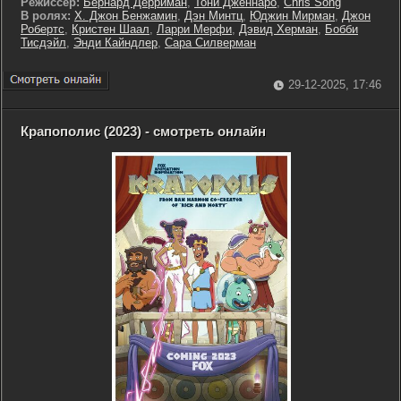
Режиссер:
Бернард Дерриман
,
Тони Дженнаро
,
Chris Song
В ролях:
Х. Джон Бенжамин
,
Дэн Минтц
,
Юджин Мирман
,
Джон
Робертс
,
Кристен Шаал
,
Ларри Мерфи
,
Дэвид Херман
,
Бобби
Тисдэйл
,
Энди Кайндлер
,
Сара Силверман
29-12-2025, 17:46
Крапополис (2023) - смотреть онлайн