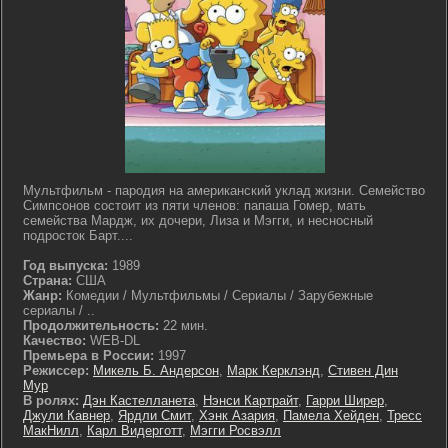
Мультфильм - пародия на американский уклад жизни. Семейство
Симпсонов состоит из пяти членов: папаша Гомер, мать
семейства Мардж, их дочери, Лиза и Мэгги, и несносный
подросток Барт....
Год выпуска:
1989
Страна:
США
Жанр:
Комедии / Мультфильмы / Сериалы / Зарубежные
сериалы / ..
Продолжительность:
22 мин.
Качество:
WEB-DL
Премьера в России:
1997
Режиссер:
Микель Б. Андерсон
,
Марк Керклэнд
,
Стивен Дин
Мур
В ролях:
Дэн Кастелланета
,
Нэнси Картрайт
,
Гарри Ширер
,
Джули Кавнер
,
Ярдли Смит
,
Хэнк Азария
,
Памела Хейден
,
Тресс
МакНилл
,
Карл Видерготт
,
Мэгги Росвэлл