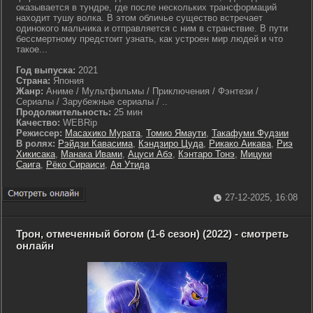
оказывается в тундре, где после нескольких трансформаций
находит тушу волка. В этом обличье существо встречает
одинокого мальчика и отправляется с ним в странствие. В пути
бессмертному предстоит узнать, как устроен мир людей и что
такое...
Год выпуска:
2021
Страна:
Япония
Жанр:
Аниме / Мультфильмы / Приключения / Фэнтези /
Сериалы / Зарубежные сериалы / ..
Продолжительность:
25 мин
Качество:
WEBRip
Режиссер:
Масахико Мурата
,
Томио Ямаути
,
Такафуми Фудзии
В ролях:
Рэйдзи Кавасима
,
Кэндзиро Цуда
,
Рикако Аикава
,
Риэ
Хикисака
,
Манака Ивами
,
Ацуси Абэ
,
Кэнтаро Тонэ
,
Мицуки
Саига
,
Рёко Сираиси
,
Ая Утида
27-12-2025, 16:08
Трон, отмеченный богом (1-6 сезон) (2022) - смотреть
онлайн