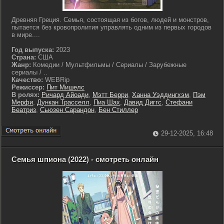
Древняя Греция. Семья, состоящая из богов, людей и монстров,
пытается без кровопролития управлять одним из первых городов
в мире....
Год выпуска:
2023
Страна:
США
Жанр:
Комедии / Мультфильмы / Сериалы / Зарубежные
сериалы / ..
Качество:
WEBRip
Режиссер:
Пит Мишелс
В ролях:
Ричард Айоади
,
Мэтт Берри
,
Ханна Уэддингхэм
,
Пэм
Мерфи
,
Дункан Трасселл
,
Пиа Шах
,
Давид Диггс
,
Стефани
Беатриз
,
Сьюзен Сарандон
,
Бен Стиллер
29-12-2025, 16:48
Семья шпиона (2022) - смотреть онлайн