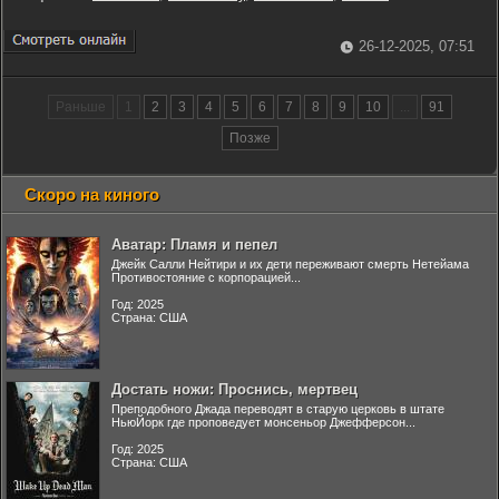
26-12-2025, 07:51
Раньше
1
2
3
4
5
6
7
8
9
10
...
91
Позже
Скоро на киного
Аватар: Пламя и пепел
Джейк Салли Нейтири и их дети переживают смерть Нетейама
Противостояние с корпорацией...
Год: 2025
Страна: США
Достать ножи: Проснись, мертвец
Преподобного Джада переводят в старую церковь в штате
НьюЙорк где проповедует монсеньор Джефферсон...
Год: 2025
Страна: США