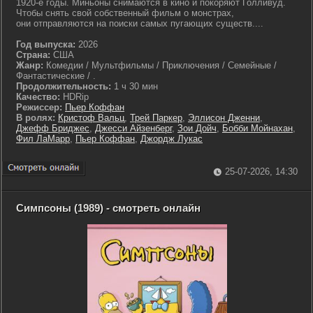
1920-е годы. Миньоны снимаются в кино и покоряют Голливуд.
Чтобы снять свой собственный фильм о монстрах,
они отправляются на поиски самых пугающих существ....
Год выпуска:
2026
Страна:
США
Жанр:
Комедии / Мультфильмы / Приключения / Семейные /
Фантастические / .
Продолжительность:
1 ч 30 мин
Качество:
HDRip
Режиссер:
Пьер Коффан
В ролях:
Кристоф Вальц
,
Трей Паркер
,
Эллисон Дженни
,
Джефф Бриджес
,
Джесси Айзенберг
,
Зои Дойч
,
Бобби Мойнахан
,
Фил ЛаМарр
,
Пьер Коффан
,
Джордж Лукас
25-07-2026, 14:30
Симпсоны (1989) - смотреть онлайн