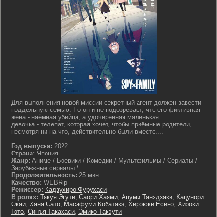
Для выполнения новой миссии секретный агент должен завести
поддельную семью. Но он и не подозревает, что его фиктивная
жена - наёмная убийца, а удочеренная маленькая
девочка - телепат, которая хочет, чтобы приёмные родители,
несмотря ни на что, действительно были вместе....
Год выпуска:
2022
Страна:
Япония
Жанр:
Аниме / Боевики / Комедии / Мультфильмы / Сериалы /
Зарубежные сериалы / ..
Продолжительность:
25 мин
Качество:
WEBRip
Режиссер:
Кадзухиро Фурухаси
В ролях:
Такуя Эгути
,
Саори Хаями
,
Ацуми Танэдзаки
,
Кацунори
Окаи
,
Хана Сато
,
Масафуми Кобатакэ
,
Хироюки Ёсино
,
Хироки
Гото
,
Синъя Такахаси
,
Эмико Такэути