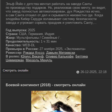
Эльф Йойо с детства мечтал работать на заводе Санты
по производству подарков. Но, реализовав свою мечту, он видит,
что завод полностью автоматизирован, дух Рождества исчез,
а сам Санта отошел от дел и скрывается неизвестно где. Когда
злодейка Кибер Скрудж взламывает систему безопасности
завода и угрожает сорвать праздник и уничтожить Санту,...
Год выпуска:
2025
Страна:
США, Германия, Индия
Жанр:
Мультфильмы / Семейные / .
Продолжительность:
1 ч 31 мин
Качество:
WEB-DL
Премьера в России:
27 ноября 2025, «Экспонента»
Режиссер:
Рикард Куссо
,
Дамьян Митревски
В ролях:
Юлиус Векауф
,
Оливер Калькофе
,
Беттина
Циммерман
,
Михаэль Мендль
26-12-2025, 22:18
Боевой континент (2018) - смотреть онлайн