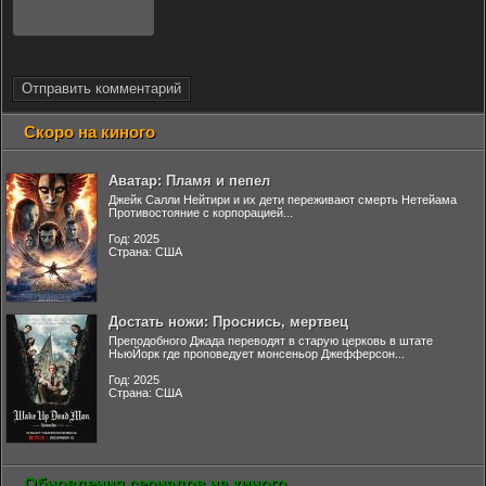
Отправить комментарий
Скоро на киного
Аватар: Пламя и пепел
Джейк Салли Нейтири и их дети переживают смерть Нетейама
Противостояние с корпорацией...
Год: 2025
Страна: США
Достать ножи: Проснись, мертвец
Преподобного Джада переводят в старую церковь в штате
НьюЙорк где проповедует монсеньор Джефферсон...
Год: 2025
Страна: США
Обновления сериалов на киного