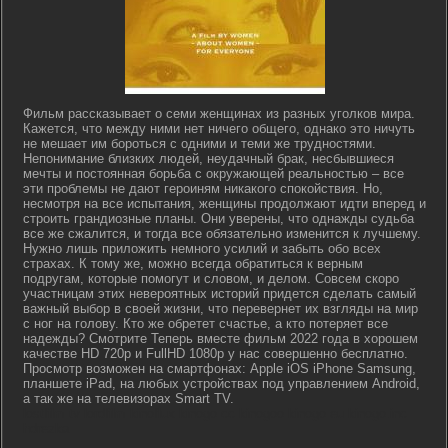
Фильм рассказывает о семи женщинах из разных уголков мира.
Кажется, что между ними нет ничего общего, однако это ничуть
не мешает им бороться с одними и теми же трудностями.
Непонимание близких людей, неудачный брак, несбывшиеся
мечты и постоянная борьба с окружающей реальностью – все
эти проблемы не дают героиням никакого спокойствия. Но,
несмотря на все испытания, женщины продолжают идти вперед и
строить грандиозные планы. Они уверены, что однажды судьба
все же сжалится, и тогда все обязательно изменится к лучшему.
Нужно лишь приложить немного усилий и забыть обо всех
страхах. К тому же, можно всегда обратиться к верным
подругам, которые помогут и словом, и делом. Совсем скоро
участницам этих невероятных историй придется сделать самый
важный выбор в своей жизни, что перевернет их взгляды на мир
с ног на голову. Кто же обретет счастье, а кто потеряет все
надежды? Смотрите Теперь вместе фильм 2022 года в хорошем
качестве HD 720p и FullHD 1080p у нас совершенно бесплатно.
Просмотр возможен на смартфонах: Apple iOS iPhone Samsung,
планшете iPad, на любых устройствах под управлением Android,
а так же на телевизорах Smart TV.
lostfilm tv lordfilm kinoflux kinogo cc kinogoo kinogo eu kinogo.inc
hdrezka