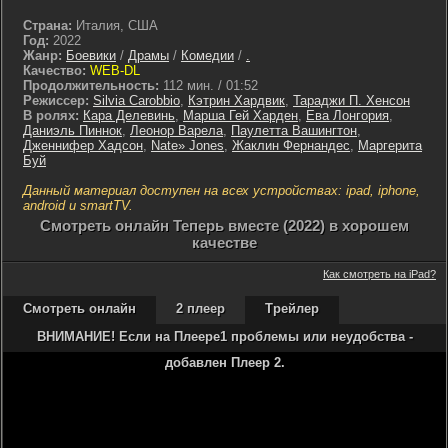
Страна:
Италия, США
Год:
2022
Жанр:
Боевики
/
Драмы
/
Комедии
/
.
Качество:
WEB-DL
Продолжительность:
112 мин. / 01:52
Режиссер:
Silvia Carobbio
,
Кэтрин Хардвик
,
Тараджи П. Хенсон
В ролях:
Кара Делевинь
,
Марша Гей Харден
,
Ева Лонгория
,
Даниэль Пиннок
,
Леонор Варела
,
Паулетта Вашингтон
,
Дженнифер Хадсон
,
Nate» Jones
,
Жаклин Фернандес
,
Маргерита
Буй
Данный материал доступен на всех устройствах: ipad, iphone,
android и smartTV.
Cмотреть онлайн Теперь вместе (2022) в хорошем
качестве
Как смотреть на iPad?
Смотреть онлайн
2 плеер
Трейлер
ВНИМАНИЕ! Если на Плеере1 проблемы или неудобства -
добавлен Плеер 2.