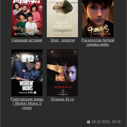
Смешная история
Элис, дорогая
Расколотая битвой
синева небес
Работающие мамы
Осенью 41-го
/ Workin' Moms 5
сезон
18-11-2024, 18:41