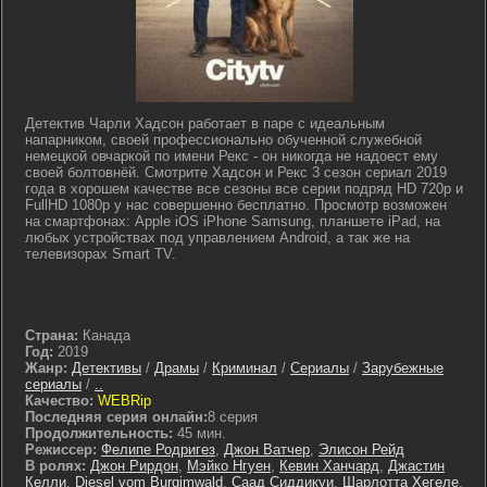
Детектив Чарли Хадсон работает в паре с идеальным
напарником, своей профессионально обученной служебной
немецкой овчаркой по имени Рекс - он никогда не надоест ему
своей болтовнёй. Смотрите Хадсон и Рекс 3 сезон сериал 2019
года в хорошем качестве все сезоны все серии подряд HD 720p и
FullHD 1080p у нас совершенно бесплатно. Просмотр возможен
на смартфонах: Apple iOS iPhone Samsung, планшете iPad, на
любых устройствах под управлением Android, а так же на
телевизорах Smart TV.
lostfilm tv lordfilm kinoflux kinogo cc kinogoo kinogo eu kinogo.inc
hdrezka
Страна:
Канада
Год:
2019
Жанр:
Детективы
/
Драмы
/
Криминал
/
Сериалы
/
Зарубежные
сериалы
/
..
Качество:
WEBRip
Последняя серия онлайн:
8 серия
Продолжительность:
45 мин.
Режиссер:
Фелипе Родригез
,
Джон Ватчер
,
Элисон Рейд
В ролях:
Джон Рирдон
,
Мэйко Нгуен
,
Кевин Ханчард
,
Джастин
Келли
,
Diesel vom Burgimwald
,
Саад Сиддикуи
,
Шарлотта Хегеле
,