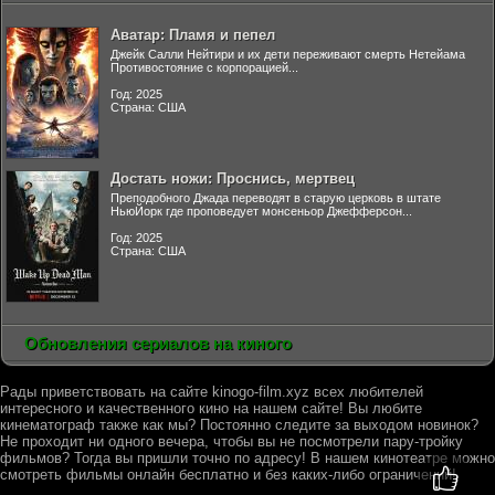
Аватар: Пламя и пепел
Джейк Салли Нейтири и их дети переживают смерть Нетейама
Противостояние с корпорацией...
Год: 2025
Страна: США
Достать ножи: Проснись, мертвец
Преподобного Джада переводят в старую церковь в штате
НьюЙорк где проповедует монсеньор Джефферсон...
Год: 2025
Страна: США
Обновления сериалов на киного
Рады приветствовать на сайте kinogo-film.xyz всех любителей
интересного и качественного кино на нашем сайте! Вы любите
кинематограф также как мы? Постоянно следите за выходом новинок?
Не проходит ни одного вечера, чтобы вы не посмотрели пару-тройку
фильмов? Тогда вы пришли точно по адресу! В нашем кинотеатре можно
смотреть фильмы онлайн бесплатно и без каких-либо ограничений!