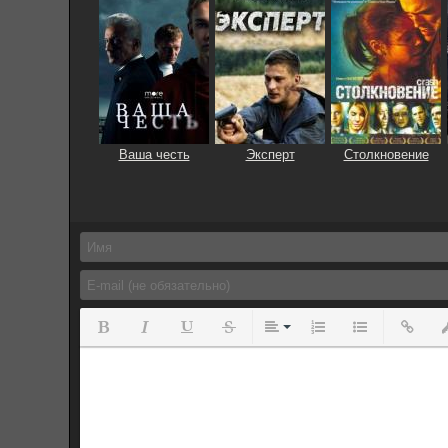
Ваша честь
Эксперт
Столкновение
Полужирный
Курсив
Подчеркнутый
Зачеркнутый
Выравнивание
Нумерованный спис
Маркированны
Вставит
Вс