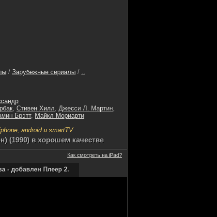
лы
/
Зарубежные сериалы
/
..
ксандр
рбак
,
Стивен Хилл
,
Джесси Л. Мартин
,
мин Брэтт
,
Майкл Мориарти
hone, android и smartTV.
н) (1990) в хорошем качестве
Как смотреть на iPad?
 - добавлен Плеер 2.