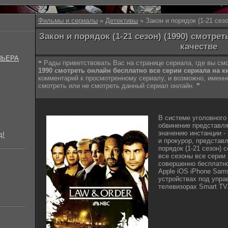
Фильмы и сериалы
»
Детективы
» Закон и порядок (1-21 сезо
Закон и порядок (1-21 сезон) (1990) смотре
качестве
МЬЕРА
❝ Рады приветствовать Вас на странице сериала, где вы с
1990 смотреть онлайн бесплатно все серии сериала на к
комментарий к просмотренному сериалу, и возможно, имен
смотреть или не смотреть данный сериал онлайн. ❞
В системе уголовного
обвинение представля
значению инстанции 
д!
и прокурор, представ
порядок (1-21 сезон) 
все сезоны все серии 
совершенно бесплатн
Apple iOS iPhone Sam
устройствах под управ
телевизорах Smart TV
lostfilm tv lordfilm kin
kinogo.inc hdrezka