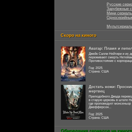
Русские сери
Зарубежные 
Мини сериал
Односерийны
Мультсериал
Скоро на киного
Аватар: Пламя и пепе
Джейк Салли Нейтири и их д
переживают смерть Нетейа
Противостояние с корпораци
Год: 2025
Страна: США
Достать ножи: Просни
мертвец
Преподобного Джада перево
в старую церковь в штате 
где проповедует монсеньор
Джефферсон...
Год: 2025
Страна: США
Обновления сериалов на киного