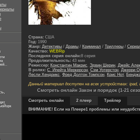
алы
сериалы
ы
е
ы
Страна:
США
Год:
1990
Жанр:
Детективы
/
Драмы
/
Криминал
/
Триллеры
/
Сериа
Качество:
WEBRip
л
Последняя серия онлайн:
8 серия
ети
Продолжительность:
43 мин
ма
ей...
Режиссер:
Константин Макрис
,
Эдвин Шерин
,
Джейс Але
В ролях:
С. Ипейта Меркерсон
,
Сэм Уотерстон
,
Джерри О
Лесли Хендрикс
,
Фред Долтон Томпсон
,
Крис Нот
,
Бенджа
Данный материал доступен на всех устройствах: ipad, ip
Cмотреть онлайн Закон и порядок (1-21 сезо
сь,
Смотреть онлайн
2 плеер
Трейлер
дят
НьюЙорк
ВНИМАНИЕ! Если на Плеере1 проблемы или неудобства