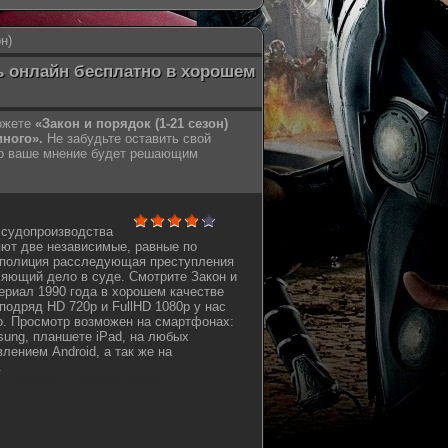
н)
ть онлайн бесплатно в хорошем
можете
«Закон и порядок (1-21 сезон)
иного».
Не забудьте оставить свой
но ваше мнение будет решающим
 судопроизводства
ют две независимые, равные по
- полиция расследующая преступления
ляющий дело в суде. Смотрите Закон и
сериал 1990 года в хорошем качестве
подряд HD 720p и FullHD 1080p у нас
о. Просмотр возможен на смартфонах:
sung, планшете iPad, на любых
лением Android, а так же на
.
oflux kinogo cc kinogoo kinogo eu