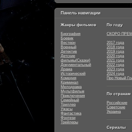
Панель навигации
Жанры фильмов
По году
Биография
СКОРО ПРЕ
Боевик
Вестерн
2017 года
Военный
2018 года
Детектив
2019 года
Детские
2020 года
фильмы(Сказки)
2021 года
Документальный
2022 года
Драма
2023 года
Исторический
2024 года
Комедия
Про Новый Го
Криминал
Мелодрама
Мультфильм
По странам
Приключения
Семейный
Российские
Триллер
Советские
Ужасы
Украина
Фантастика
Фэнтези
Трейлеры
Сериалы