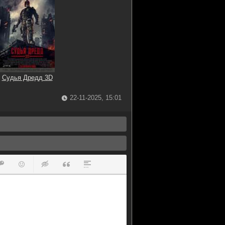
Судья Дредд 3D
22-11-2025, 15:01
ок
й список
ь ссылку
тавить защищенную ссылку
Вставить смайлик
Вставка скрытого текста
Вставка цитаты
Вставка спойлера