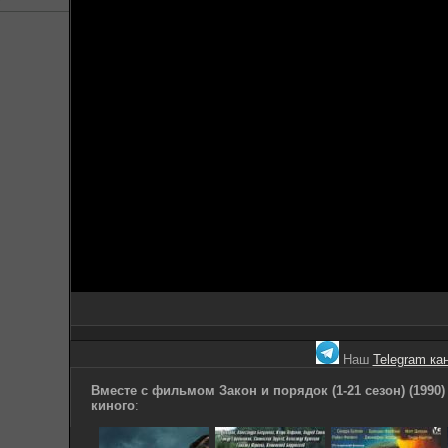
Наш
Telegram ка
Вместе с фильмом Закон и порядок (1-21 сезон) (1990
киного
: