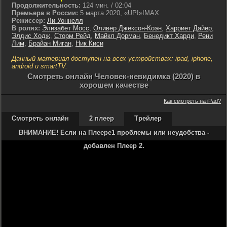
Продолжительность:
124 мин. / 02:04
Премьера в России:
5 марта 2020, «UPI»IMAX
Режиссер:
Ли Уоннелл
В ролях:
Элизабет Мосс
,
Оливер Джексон-Коэн
,
Харриет Дайер
,
Элдис Ходж
,
Сторм Рейд
,
Майкл Дорман
,
Бенедикт Харди
,
Рени
Лим
,
Брайан Миган
,
Ник Киси
Данный материал доступен на всех устройствах: ipad, iphone,
android и smartTV.
Cмотреть онлайн Человек-невидимка (2020) в
хорошем качестве
Как смотреть на iPad?
Смотреть онлайн
2 плеер
Трейлер
ВНИМАНИЕ! Если на Плеере1 проблемы или неудобства -
добавлен Плеер 2.