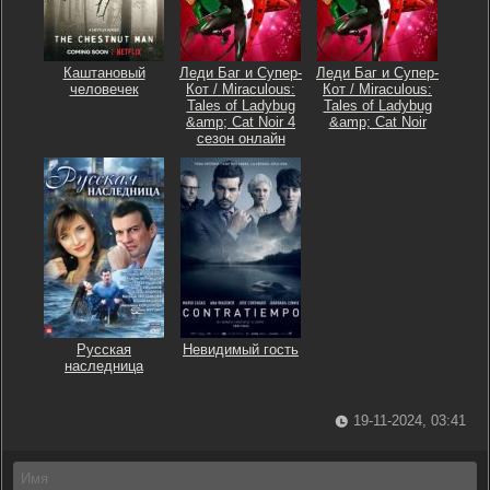
Каштановый
Леди Баг и Супер-
Леди Баг и Супер-
человечек
Кот / Miraculous:
Кот / Miraculous:
Tales of Ladybug
Tales of Ladybug
&amp; Cat Noir 4
&amp; Cat Noir
сезон онлайн
Русская
Невидимый гость
наследница
19-11-2024, 03:41