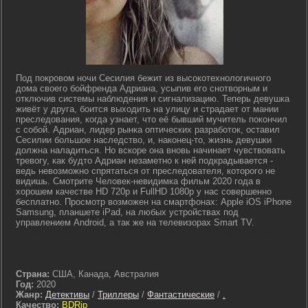
Под покровом ночи Сесилия бежит из высокотехнологичного
дома своего бойфренда Адриана, усыпив его снотворным и
отключив системы наблюдения и сигнализацию. Теперь девушка
живёт у друга, боится выходить на улицу и страдает от мании
преследования, когда узнает, что её бывший мучитель покончил
с собой. Адриан, лидер рынка оптических разработок, оставил
Сесилии большое наследство, и, наконец-то, жизнь девушки
должна наладиться. Но вскоре она вновь начинает чувствовать
тревогу, как будто Адриан незаметно к ней подкрадывается -
ведь невозможно спрятаться от преследователя, которого не
видишь. Смотрите Человек-невидимка фильм 2020 года в
хорошем качестве HD 720p и FullHD 1080p у нас совершенно
бесплатно. Просмотр возможен на смартфонах: Apple iOS iPhone
Samsung, планшете iPad, на любых устройствах под
управлением Android, а так же на телевизорах Smart TV.
lostfilm tv lordfilm kinoflux kinogo cc kinogoo kinogo eu kinogo.inc
hdrezka
Страна:
США, Канада, Австралия
Год:
2020
Жанр:
Детективы
/
Триллеры
/
Фантастические
/
.
Качество:
BDRip