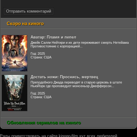
Отправить комментарий
Скоро на киного
Аватар: Пламя и пепел
Джейк Салли Нейтири и их дети переживают смерть Нетейама
Противостояние с корпорацией...
Год: 2025
Страна: США
Достать ножи: Проснись, мертвец
Преподобного Джада переводят в старую церковь в штате
НьюЙорк где проповедует монсеньор Джефферсон...
Год: 2025
Страна: США
Обновления сериалов на киного
Рады приветствовать на сайте kinogo-film.xyz всех любителей