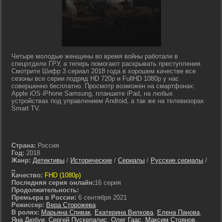
Четыре молодые женщины во время войны работали в
спецотделе ГРУ, а теперь помогают раскрывать преступления.
Смотрите Шифр 3 сериал 2018 года в хорошем качестве все
сезоны все серии подряд HD 720p и FullHD 1080p у нас
совершенно бесплатно. Просмотр возможен на смартфонах:
Apple iOS iPhone Samsung, планшете iPad, на любых
устройствах под управлением Android, а так же на телевизорах
Smart TV.
lostfilm tv lordfilm kinoflux kinogo cc kinogoo kinogo eu kinogo.inc
hdrezka
Страна:
Россия
Год:
2018
Жанр:
Детективы
/
Исторические
/
Сериалы
/
Русские сериалы
/
..
Качество:
FHD (1080p)
Последняя серия онлайн:
16 серия
Продолжительность:
Премьера в России:
6 сентября 2021
Режиссер:
Вера Сторожева
В ролях:
Марьяна Спивак
,
Екатерина Вилкова
,
Елена Панова
,
Яна Дюбуи
,
Сергей Пускепалис
,
Олег Гаас
,
Максим Стоянов
,