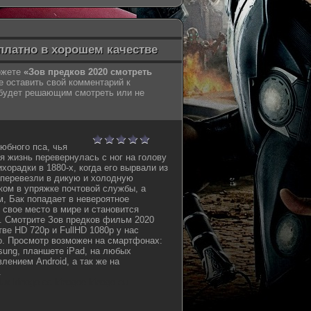
сплатно в хорошем качестве
можете
«Зов предков 2020 смотреть
е оставить свой комментарий к
 будет решающим смотреть или не
юбного пса, чья
 жизнь перевернулась с ног на голову
хорадки в 1880-х, когда его вырвали из
 перевезли в дикую и холодную
ком в упряжке почтовой службы, а
, Бак попадает в невероятное
 свое место в мире и становится
. Смотрите Зов предков фильм 2020
ве HD 720p и FullHD 1080p у нас
о. Просмотр возможен на смартфонах:
sung, планшете iPad, на любых
лением Android, а так же на
.
oflux kinogo cc kinogoo kinogo eu