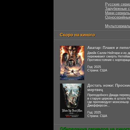
Русские сери
Зарубежные 
Мини сериал
Односерийны
Мультсериал
Скоро на киного
Аватар: Пламя и пепе
Джейк Салли Нейтири и их д
переживают смерть Нетейа
Противостояние с корпораци
Год: 2025
Страна: США
Достать ножи: Просни
мертвец
Преподобного Джада перево
в старую церковь в штате 
где проповедует монсеньор
Джефферсон...
Год: 2025
Страна: США
Обновления сериалов на киного