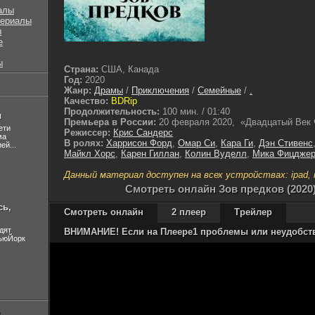
алы
сериалы
ы
е
ы
Страна:
США, Канада
Год:
2020
Жанр:
Драмы
/
Приключения
/
Семейные
/
.
Качество:
BDRip
Продолжительность:
100 мин. / 01:40
л
Премьера в России:
20 февраля 2020, «Двадцатый Век
ети
Режиссер:
Крис Сандерс
ма
В ролях:
Харрисон Форд
,
Омар Си
,
Кара Ги
,
Дэн Стивенс
ей...
Майкл Хорс
,
Карен Гиллан
,
Колин Вуделл
,
Мика Фицдже
Данный материал доступен на всех устройствах: ipad, ip
Cмотреть онлайн Зов предков (2020
сь,
Смотреть онлайн
2 плеер
Трейлер
дят
ВНИМАНИЕ! Если на Плеере1 проблемы или неудобства
НьюЙорк