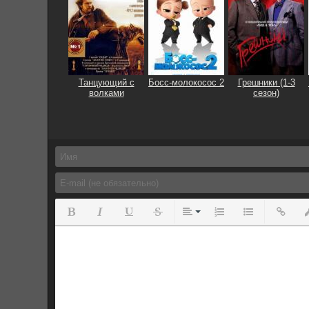
Танцующий с
Босс-молокосос 2
Грешники (1-3
волками
сезон)
Полужирный
Курсив
Подчеркнутый
Зачеркнутый
Выравнивание
Нумерованный спис
Маркированны
Вставит
Вс