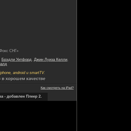
 Фокс СНГ»
,
Брэдли Уитфорд
,
Джин Луиза Келли
,
ралд
hone, android и smartTV.
) в хорошем качестве
Как смотреть на iPad?
 - добавлен Плеер 2.