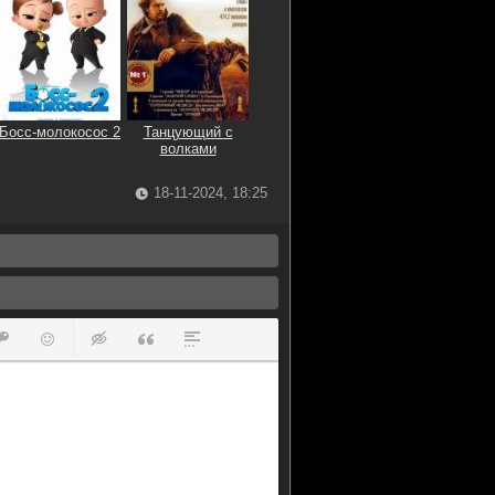
Босс-молокосос 2
Танцующий с
волками
18-11-2024, 18:25
ок
й список
ь ссылку
тавить защищенную ссылку
Вставить смайлик
Вставка скрытого текста
Вставка цитаты
Вставка спойлера