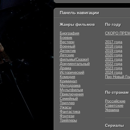
Панель навигации
Жанры фильмов
По году
Биография
СКОРО ПРЕ
Боевик
Вестерн
2017 года
Военный
2018 года
Детектив
2019 года
Детские
2020 года
фильмы(Сказки)
2021 года
Документальный
2022 года
Драма
2023 года
Исторический
2024 года
Комедия
Про Новый Го
Криминал
Мелодрама
Мультфильм
По странам
Приключения
Семейный
Российские
Триллер
Советские
Ужасы
Украина
Фантастика
Фэнтези
Трейлеры
Сериалы