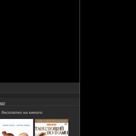
нал
 бесплатно на киного
: