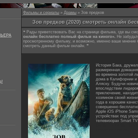
Фильмы и сериалы
»
Драмы
» Зов предков
Зов предков (2020) смотреть онлайн бе
❝ Рады приветствовать Вас на странице фильма, где вы с
МЬЕРА
онлайн бесплатно полный фильм на киного».
Не забудьт
просмотренному фильму, и возможно, именно ваше мнение
смотреть данный фильм онлайн. ❞
История Бака, дружел
размеренная домашняя
во времена золотой ли
дома в Калифорнии и
д!
Аляску. Будучи нович
впоследствии лидером
приключение, находит
хозяином своей жизни
года в хорошем качест
совершенно бесплатн
Apple iOS iPhone Sam
устройствах под управ
телевизорах Smart TV
lostfilm tv lordfilm kin
kinogo.inc hdrezka