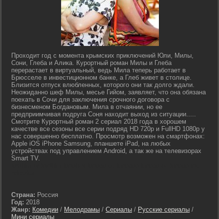
Проходит год с момента крымских приключений Юли, Милы,
Сони, Глеба и Алика. Курортный роман Милы и Глеба
перерастает в виртуальный, ведь Мила теперь работает в
Брюсселе в инвестиционном банке, а Глеб живет в столице.
Близится отпуск влюбленных, которого они так долго ждали.
Неожиданно шеф Милы, месье Гийом, заявляет, что она обязана
поехать в Сочи для заключения срочного договора с
бизнесменом Богдановым. Мила в отчаянии, но ее
предприимчивая подруга Соня находит выход из ситуации.....
Смотрите Курортный роман 2 сериал 2018 года в хорошем
качестве все сезоны все серии подряд HD 720p и FullHD 1080p у
нас совершенно бесплатно. Просмотр возможен на смартфонах:
Apple iOS iPhone Samsung, планшете iPad, на любых
устройствах под управлением Android, а так же на телевизорах
Smart TV.
lostfilm tv lordfilm kinoflux kinogo cc kinogoo kinogo eu kinogo.inc
hdrezka
Страна:
Россия
Год:
2018
Жанр:
Комедии
/
Мелодрамы
/
Сериалы
/
Русские сериалы
/
Мини сериалы