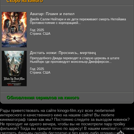
Скоро на киного
Аватар: Пламя и пепел
Джейк Салли Нейтири и их дети переживают смерть Нетейама
Противостояние с корпорацией...
Год: 2025
Страна: США
Достать ножи: Проснись, мертвец
Преподобного Джада переводят в старую церковь в штате
НьюЙорк где проповедует монсеньор Джефферсон...
Год: 2025
Страна: США
Обновления сериалов на киного
Рады приветствовать на сайте kinogo-film.xyz всех любителей
интересного и качественного кино на нашем сайте! Вы любите
кинематограф также как мы? Постоянно следите за выходом новинок?
Не проходит ни одного вечера, чтобы вы не посмотрели пару-тройку
фильмов? Тогда вы пришли точно по адресу! В нашем кинотеатре можно
смотреть фильмы онлайн бесплатно и без каких-либо ограничений!