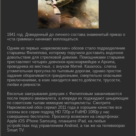
1941 год. Доведенный до личного состава знаменитый приказ о
«ста граммах» начинает воплощаться.
Одним из первых «наркомовских» обозов стало подразделение
старшины Филиппова, которому поручили доставить водочное
довольствие для стрелковой дивизии. Помощниками старшине
приставляют четырех девчонок-красноармейцев и Архипа,
проводника из местных, с внуком Митей. Казалось: слегка
утомительная прогулка по тыловым дорогам, однако простое
задание оборачивается грандиозными, смертельно опасными
приключениями, в коих находится место доблести, трусости,
любви и ревности.
Веселые заигрывания девушек с Филипповым заканчиваются
после первого авианалета, а впереди их поджидают шныряющие
по советским тылам немецкие мотоциклисты. Смотрите
Наркомовский обоз сериал 2011 года в хорошем качестве все
сезоны все серии подряд HD 720p и FullHD 1080p у нас
совершенно бесплатно. Просмотр возможен на смартфонах:
Apple iOS iPhone Samsung, планшете iPad, на любых
устройствах под управлением Android, а так же на телевизорах
Smart TV.
lostfilm tv lordfilm kinoflux kinogo cc kinogoo kinogo eu kinogo.inc