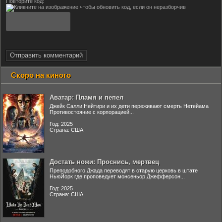
Повторите код:
Отправить комментарий
Скоро на киного
Аватар: Пламя и пепел
Джейк Салли Нейтири и их дети переживают смерть Нетейама
Противостояние с корпорацией...
Год: 2025
Страна: США
Достать ножи: Проснись, мертвец
Преподобного Джада переводят в старую церковь в штате
НьюЙорк где проповедует монсеньор Джефферсон...
Год: 2025
Страна: США