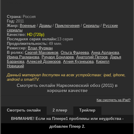
hdrezka
Страна:
Россия
Год:
2011
Жанр:
Военные
/
Драмы
/
Приключения
/
Сериалы
/
Русские
сериалы
Качество:
HD (720p)
Последняя серия онлайн:
13 серия
Продолжительность:
49 мин.
Режиссер:
Влад Фурман
В ролях:
Сергей Маховиков
,
Ольга Фадеева
,
Анна Арланова
,
Ирина Рахманова
,
Ричард Бондарев
,
Анатолий Петров
,
Дарья
Баранова
,
Алексей Дозморов
,
Агния Кузнецова
,
Кирилл
Новицкий
Данный материал доступен на всех устройствах: ipad, iphone,
android и smartTV.
Cмотреть онлайн Наркомовский обоз (2011) в
хорошем качестве
Как смотреть на iPad?
Смотреть онлайн
2 плеер
Трейлер
ВНИМАНИЕ! Если на Плеере1 проблемы или неудобства -
добавлен Плеер 2.