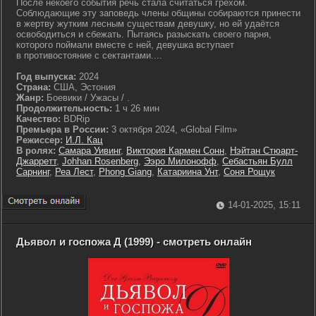
После некоего события речь стала считаться грехом.
Соблюдающие эту заповедь члены общины собираются принести
в жертву жутким лесным существам девушку, но ей удаётся
освободиться и сбежать. Пытаясь разыскать своего парня,
которого поймали вместе с ней, девушка вступает
в противостояние с сектантами....
Год выпуска:
2024
Страна:
США, Эстония
Жанр:
Боевики / Ужасы / .
Продолжительность:
1 ч 26 мин
Качество:
BDRip
Премьера в России:
3 октября 2024, «Global Film»
Режиссер:
И.Л. Кац
В ролях:
Самара Уивинг
,
Виктория Кармен Сонн
,
Нэйтан Стюарт-
Джарретт
,
Johhan Rosenberg
,
Ээро Милонофф
,
Себастьян Булл
Сарнинг
,
Реа Лест
,
Phong Giang
,
Катариина Унт
,
Соня Рощук
14-01-2025, 15:11
Дьявол и госпожа Д (1999) - смотреть онлайн