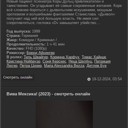
Новый пациент психиатра Коры Дульц привлекателен и
таинственен. Он угадывает её самые сокровенные желания. Коре
всё сложнее бороться с дьявольским искушением, мощным
эротизмом и волшебными фантазиями Станислава. «Дьявол»
получает над ней всё большую власть. Не имея сил
сопротивляться, госпожа «D» замышляет убийство....
Год выпуска:
1999
Страна:
Германия
Жанр:
Комедии / Криминал / .
Продолжительность:
1 ч 41 мин
Качество:
FHD (1080p)
Режиссер:
Бернд Айхингер
В ролях:
Тиль Швайгер
,
Коринна Харфух
,
Томас Хайнце
,
Кристина Нойбауэр
,
Соня Керскес
,
Неца Шелбуц
,
Патриция
Люгер
,
Петра Цизер
,
Maria Alessandra Bezza
,
Детлев Бук
19-12-2024, 03:54
Вива Мексика! (2023) - смотреть онлайн