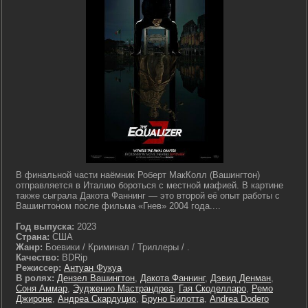
В финальной части наёмник Роберт МакКолл (Вашингтон)
отправляется в Италию бороться с местной мафией. В картине
также сыграла Дакота Фаннинг — это второй её опыт работы с
Вашингтоном после фильма «Гнев» 2004 года....
Год выпуска:
2023
Страна:
США
Жанр:
Боевики / Криминал / Триллеры / .
Качество:
BDRip
Режиссер:
Антуан Фукуа
В ролях:
Дензел Вашингтон
,
Дакота Фаннинг
,
Дэвид Денман
,
Соня Аммар
,
Эудженио Мастрандреа
,
Гая Скоделларо
,
Ремо
Джироне
,
Андреа Скардуцио
,
Бруно Билотта
,
Andrea Dodero