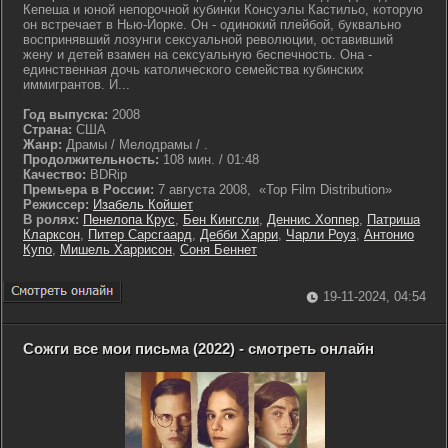
Кепеша и юной непорочной кубинки Консуэлы Кастильо, которую
он встречает в Нью-Йорке. Он - одинокий плейбой, буквально
воспринявший лозунги сексуальной революции, оставивший
жену и детей взамен на сексуальную беспечность. Она -
единственная дочь католического семейства кубинских
иммигрантов. И...
Год выпуска:
2008
Страна:
США
Жанр:
Драмы / Мелодрамы / .
Продолжительность:
108 мин. / 01:48
Качество:
BDRip
Премьера в России:
7 августа 2008, «Top Film Distribution»
Режиссер:
Изабель Койшет
В ролях:
Пенелопа Крус
,
Бен Кингсли
,
Деннис Хоппер
,
Патриша
Кларксон
,
Питер Сарсгаард
,
Дебби Харри
,
Чарли Роуз
,
Антонио
Купо
,
Мишель Харрисон
,
Соня Беннет
19-11-2024, 04:54
Сожги все мои письма (2022) - смотреть онлайн