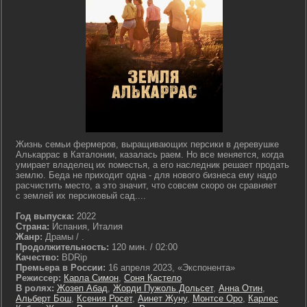
Жизнь семьи фермеров, выращивающих персики в деревушке
Алькаррас в Каталонии, казалась раем. Но все меняется, когда
умирает владелец их поместья, а его наследник решает продать
землю. Беда не приходит одна - для нового бизнеса ему надо
расчистить место, а это значит, что совсем скоро он сравняет
с землей их персиковый сад....
Год выпуска:
2022
Страна:
Испания, Италия
Жанр:
Драмы / .
Продолжительность:
120 мин. / 02:00
Качество:
BDRip
Премьера в России:
16 апреля 2023, «Экспонента»
Режиссер:
Карла Симон
,
Соня Кастело
В ролях:
Жозеп Абад
,
Жорди Пужоль Дольсет
,
Анна Отин
,
Альберт Бош
,
Ксения Росет
,
Аинет Жуну
,
Монтсе Оро
,
Карлес