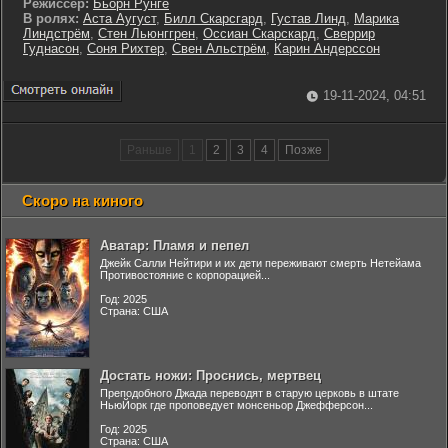
Режиссер:
Бьорн Рунге
В ролях:
Аста Аугуст
,
Билл Скарсгард
,
Густав Линд
,
Марика
Линдстрём
,
Стен Льюнггрен
,
Оссиан Скарскард
,
Сверрир
Гуднасон
,
Соня Рихтер
,
Свен Альстрём
,
Карин Андерссон
19-11-2024, 04:51
Раньше
1
2
3
4
Позже
Скоро на киного
Аватар: Пламя и пепел
Джейк Салли Нейтири и их дети переживают смерть Нетейама
Противостояние с корпорацией...
Год: 2025
Страна: США
Достать ножи: Проснись, мертвец
Преподобного Джада переводят в старую церковь в штате
НьюЙорк где проповедует монсеньор Джефферсон...
Год: 2025
Страна: США