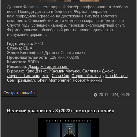
Джордж Форман - легендарный боксёр-профессионал в тяжёлом
весе. Проведя детство в бедности, Форман направил
всю природную агрессию на достижение титулов золотого
медалиста Олимпийских игр и чемпиона мира в тяжёлом весе.
Спустя годы успешной карьеры, пережив околосмертный опыт,
Форман променял боксёрский ринг на проповедничество
и служение церкви....
Год выпуска:
2023
Страна:
США
Жанр:
Биография / Драмы / Спортивные / .
Продолжительность:
129 мин. / 02:09
Качество:
BDRip
Режиссер:
Джордж Тиллман мл.
В ролях:
Крис Дэвис
,
Жасмин Мэтьюз
,
Салливан Джонс
,
Лоуренс Гиллиард мл.
,
Соня Сон
,
Форест Уитакер
,
Джон Магаро
,
Сэм Трэммелл
,
Shein Mompremier
,
Роберт Чиккини
20-11-2024, 04:28
Великий уравнитель 3 (2023) - смотреть онлайн