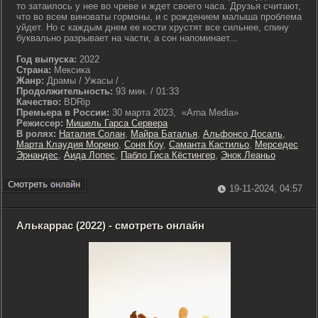
то затаилось у нее во чреве и ждет своего часа. Друзья считают,
что во всем виноваты гормоны, и с рождением малыша проблема
уйдет. Но с каждым днем ее кости хрустят все сильнее, спину
буквально разрывает на части, а сон напоминает...
Год выпуска:
2022
Страна:
Мексика
Жанр:
Драмы / Ужасы / .
Продолжительность:
93 мин. / 01:33
Качество:
BDRip
Премьера в России:
30 марта 2023, «Arna Media»
Режиссер:
Мишель Гарса Сервера
В ролях:
Наталия Солан
,
Майра Баталья
,
Альфонсо Досаль
,
Марта Клаудия Морено
,
Соня Коу
,
Саманта Кастильо
,
Мерседес
Эрнандес
,
Аида Лопес
,
Пабло Гиса Кёстингер
,
Энок Леаньо
19-11-2024, 04:57
Алькаррас (2022) - смотреть онлайн