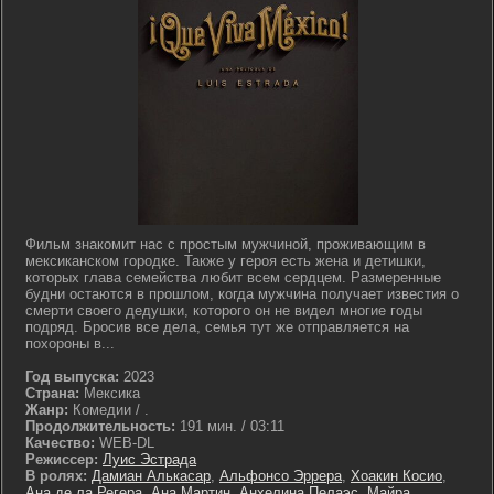
Фильм знакомит нас с простым мужчиной, проживающим в
мексиканском городке. Также у героя есть жена и детишки,
которых глава семейства любит всем сердцем. Размеренные
будни остаются в прошлом, когда мужчина получает известия о
смерти своего дедушки, которого он не видел многие годы
подряд. Бросив все дела, семья тут же отправляется на
похороны в...
Год выпуска:
2023
Страна:
Мексика
Жанр:
Комедии / .
Продолжительность:
191 мин. / 03:11
Качество:
WEB-DL
Режиссер:
Луис Эстрада
В ролях:
Дамиан Алькасар
,
Альфонсо Эррера
,
Хоакин Косио
,
Ана де ла Регера
,
Ана Мартин
,
Анхелина Пелаэс
,
Майра