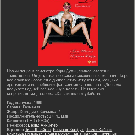
Новый пациент психиатра Коры Дульц привлекателен и
таинственен. Он угадывает её самые сокровенные желания. Коре
всё сложнее бороться с дьявольским искушением, мощным
эротизмом и волшебными фантазиями Станислава. «Дьявол»
получает над ней всё большую власть. Не имея сил
сопротивляться, госпожа «D» замышляет убийство....
Год выпуска:
1999
Страна:
Германия
Жанр:
Комедии / Криминал / .
Продолжительность:
1 ч 41 мин
Качество:
FHD (1080p)
Режиссер:
Бернд Айхингер
В ролях:
Тиль Швайгер
,
Коринна Харфух
,
Томас Хайнце
,
Кристина Нойбауэр
,
Соня Керскес
,
Неца Шелбуц
,
Патриция