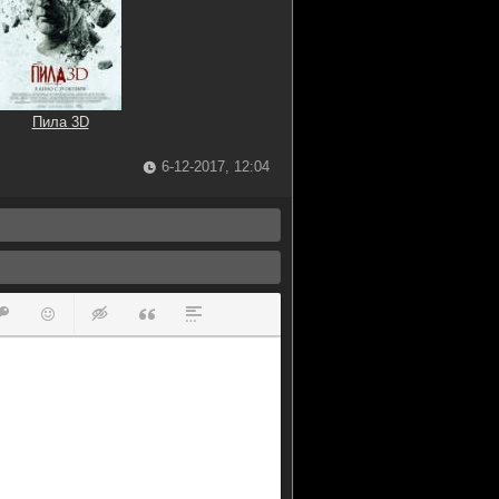
Пила 3D
6-12-2017, 12:04
ок
й список
ь ссылку
тавить защищенную ссылку
Вставить смайлик
Вставка скрытого текста
Вставка цитаты
Вставка спойлера