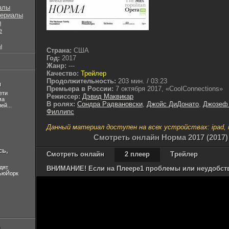
алы
сериалы
ы
е
ы
Страна:
США
Год:
2017
Жанр:
---
Качество:
Трейлер
Продолжительность:
203 мин. / 03:23
л
Премьера в России:
7 октября 2017, «CoolConnections»
ети
Режиссер:
Дэвид Маквикар
ма
В ролях:
Сондра Радвановски
,
Джойс ДиДонато
,
Джозеф
ей...
Филлипс
Данный материал доступен на всех устройствах: ipad, ip
Cмотреть онлайн Норма 2017 (2017)
сь,
Смотреть онлайн
2 плеер
Трейлер
дят
ВНИМАНИЕ! Если на Плеере1 проблемы или неудобства
НьюЙорк