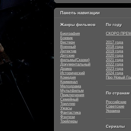
Панель навигации
Жанры фильмов
По году
Биография
СКОРО ПРЕ
Боевик
Вестерн
2017 года
Военный
2018 года
Детектив
2019 года
Детские
2020 года
фильмы(Сказки)
2021 года
Документальный
2022 года
Драма
2023 года
Исторический
2024 года
Комедия
Про Новый Го
Криминал
Мелодрама
Мультфильм
По странам
Приключения
Семейный
Российские
Триллер
Советские
Ужасы
Украина
Фантастика
Фэнтези
Трейлеры
Сериалы