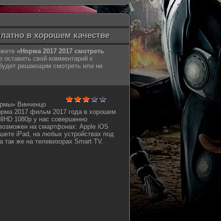
платно в хорошем качестве
можете
«Норма 2017 2017 смотреть
е оставить свой комментарий к
 будет решающим смотреть или не
ормы» Винченцо
орма 2017 фильм 2017 года в хорошем
ullHD 1080p у нас совершенно
возможен на смартфонах: Apple iOS
шете iPad, на любых устройствах под
а так же на телевизорах Smart TV.
oflux kinogo cc kinogoo kinogo eu