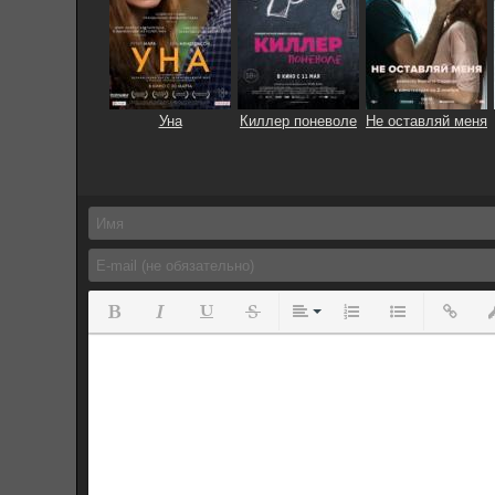
Уна
Киллер поневоле
Не оставляй меня
Полужирный
Курсив
Подчеркнутый
Зачеркнутый
Выравнивание
Нумерованный спис
Маркированны
Вставит
Вс