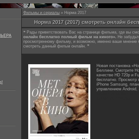
Фильмы и сериалы
» Норма 2017
Норма 2017 (2017) смотреть онлайн бес
❝ Рады приветствовать Вас на странице фильма, где вы с
МЬЕРА
онлайн бесплатно полный фильм на киного».
Не забудьт
просмотренному фильму, и возможно, именно ваше мнение
смотреть данный фильм онлайн. ❞
Новая постановка «Н
Беллини. Смотрите Н
качестве HD 720p и F
бесплатно. Просмотр 
д!
iPhone Samsung, план
управлением Android, 
lostfilm tv lordfilm kin
kinogo.inc hdrezka