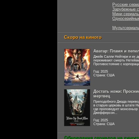
Русские сери
Зарубежные 
Мини сериал
Односерийны
Мультсериал
Скоро на киного
Аватар: Пламя и пепе
Джейк Салли Нейтири и их д
переживают смерть Нетейа
Противостояние с корпораци
Год: 2025
Страна: США
Достать ножи: Просни
мертвец
Преподобного Джада перево
в старую церковь в штате 
где проповедует монсеньор
Джефферсон...
Год: 2025
Страна: США
Обновления сериалов на киного