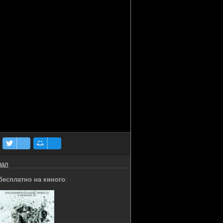
нал
бесплатно на киного
: