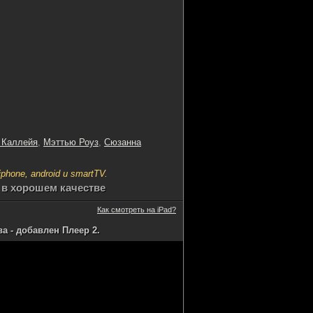
 Каллейя
,
Мэттью Роуз
,
Сюзанна
hone, android и smartTV.
 в хорошем качестве
Как смотреть на iPad?
 - добавлен Плеер 2.