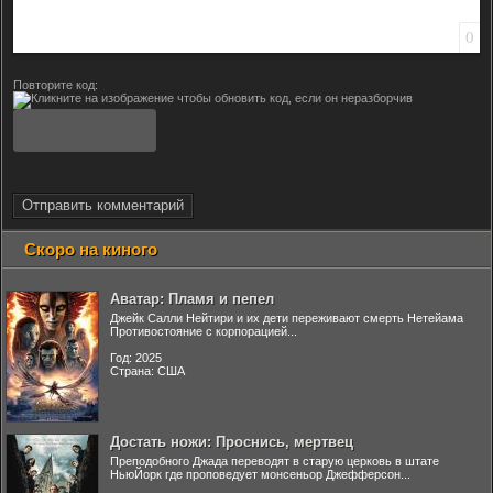
0
Повторите код:
Отправить комментарий
Скоро на киного
Аватар: Пламя и пепел
Джейк Салли Нейтири и их дети переживают смерть Нетейама
Противостояние с корпорацией...
Год: 2025
Страна: США
Достать ножи: Проснись, мертвец
Преподобного Джада переводят в старую церковь в штате
НьюЙорк где проповедует монсеньор Джефферсон...