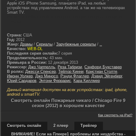
Apple iOS iPhone Samsung, планшете iPad, на любых
устройствах под управлением Android, а так же на телевизорах
Smart TV.
lostfilm tv lordfilm kinoflux kinogo cc kinogoo kinogo eu kinogo.inc
hdrezka
Страна:
США
Год:
2012
Жанр:
Драмы
/
Сериалы
/
Зарубежные сериалы
/
..
Качество:
WEB-DL
Последняя серия онлайн:
7 серия
Продолжительность:
43 мин.
Премьера в России:
12 декабря 2013
Режиссер:
Джо Чаппелль
,
Реза Табризи
,
Сэнфорд Букставер
В ролях:
Джесси Спенсер
,
Тейлор Кинни
,
Кристиан Столте
,
Имонн Уолкер
,
Джо Миносо
,
Рэнди Флаглер
,
Дэвид Эйгенберг
,
Юрий Сардаров
,
Энтони Феррарис
,
Кара Киллмер
Данный материал доступен на всех устройствах: ipad, iphone,
android и smartTV.
Cмотреть онлайн Пожарные чикаго / Chicago Fire 9
сезон (2012) в хорошем качестве
Как смотреть на iPad?
Смотреть онлайн
2 плеер
Трейлер
ВНИМАНИЕ! Если на Плеере1 проблемы или неудобства -