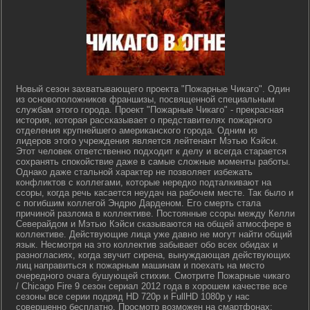
Новый сезон захватывающего проекта "Пожарные Чикаго". Один
из основоположников франшизы, посвященной специальным
службам этого города. Проект "Пожарные Чикаго" - прекрасная
история, которая рассказывает о представителях пожарного
отделения крупнейшего американского города. Одним из
лидеров этого учреждения является лейтенант Мэтью Кэйси.
Этот человек ответственно подходит к делу и всегда старается
сохранять спокойствие даже в самые сложные моменты работы.
Однако даже стальной характер не позволяет избежать
конфликтов с коллегами, которые нередко подталкивают на
ссоры, когда речь касается неудач на рабочем месте. Так было и
с погибшим коллегой Эндрю Дарденом. Его смерть стала
причиной разлома в коллективе. Постоянные ссоры между Келли
Северайдом и Мэтью Кэйси сказываются на общей атмосфере в
коллективе. Действующие лица уже давно не могут найти общий
язык. Несмотря на это коллектив забывает обо всех обидах и
разногласиях, когда звучит сирена, вынуждающая действующих
лиц направиться к пожарным машинам и поехать на место
очередного очага бушующей стихии. Смотрите Пожарные чикаго
/ Chicago Fire 9 сезон сериал 2012 года в хорошем качестве все
сезоны все серии подряд HD 720p и FullHD 1080p у нас
совершенно бесплатно. Просмотр возможен на смартфонах: