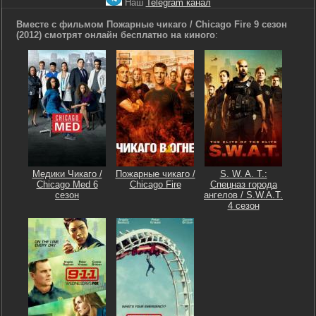
Наш
Telegram канал
Вместе с фильмом Пожарные чикаго / Chicago Fire 9 сезон
(2012) смотрят онлайн бесплатно на киного
:
Медики Чикаго /
Пожарные чикаго /
S. W. A. T.:
Chicago Med 6
Chicago Fire
Спецназ города
сезон
ангелов / S.W.A.T.
4 сезон