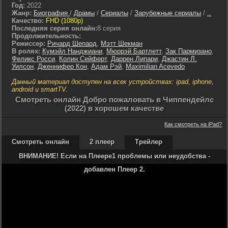
Год:
2022
Жанр:
Биография
/
Драмы
/
Сериалы
/
Зарубежные сериалы
/
..
Качество:
FHD (1080p)
Последняя серия онлайн:
8 серия
Продолжительность:
Режиссер:
Ричард Шепард
,
Мэтт Шекман
В ролях:
Кумэйл Нанджиани
,
Мюррэй Бартлетт
,
Зак Пармизано
,
Феликс Росси
,
Колин Сейферт
,
Даррен Липари
,
Джастин Л.
Уилсон
,
Дженнифер Кон
,
Адам Рэй
,
Maximilian Acevedo
Данный материал доступен на всех устройствах: ipad, iphone,
android и smartTV.
Cмотреть онлайн Добро пожаловать в Чиппендейлс
(2022) в хорошем качестве
Как смотреть на iPad?
Смотреть онлайн
2 плеер
Трейлер
ВНИМАНИЕ! Если на Плеере1 проблемы или неудобства -
добавлен Плеер 2.