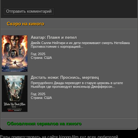
Отправить комментарий
Скоро на киного
Аватар: Пламя и пепел
Джейк Салли Нейтири и их дети переживают смерть Нетейама
Противостояние с корпорацией...
Год: 2025
Страна: США
Достать ножи: Проснись, мертвец
Преподобного Джада переводят в старую церковь в штате
НьюЙорк где проповедует монсеньор Джефферсон...
Год: 2025
Страна: США
Обновления сериалов на киного
Рады приветствовать на сайте kinogo-film.xyz всех любителей