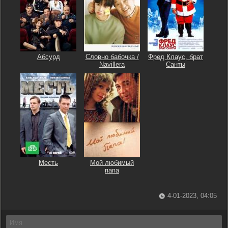
Абсурд
Словно бабочка /
Фред Клаус, брат
Navillera
Санты
Месть
Мой любимый
папа
4-01-2023, 04:05