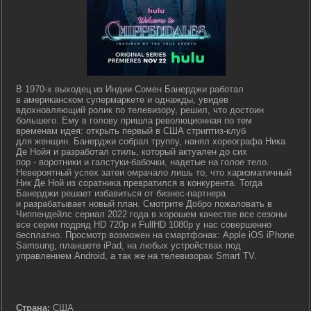
В 1970-х выходец из Индии Сомен Банерджи работал
в американском супермаркете и однажды, увидев
вдохновляющий ролик по телевизору, решил, что достоин
большего. Ему в голову пришла революционная по тем
временам идея: открыть первый в США стриптиз-клуб
для женщин. Банерджи собрал труппу, нанял хореографа Ника
Де Нойя и разработал стиль, который актуален до сих
пор - воротники и галстуки-бабочки, надетые на голое тело.
Невероятный успех затеи омрачало лишь то, что харизматичный
Ник Де Ной из соратника превратился в конкурента. Тогда
Банерджи решает избавиться от бизнес-партнера
и разрабатывает новый план. Смотрите Добро пожаловать в
Чиппендейлс сериал 2022 года в хорошем качестве все сезоны
все серии подряд HD 720p и FullHD 1080p у нас совершенно
бесплатно. Просмотр возможен на смартфонах: Apple iOS iPhone
Samsung, планшете iPad, на любых устройствах под
управлением Android, а так же на телевизорах Smart TV.
lostfilm tv lordfilm kinoflux kinogo cc kinogoo kinogo eu kinogo.inc
hdrezka
Страна:
США