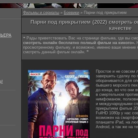
Фильмы и сериалы
»
Боевики
» Парни под прикрытием
Парни под прикрытием (2022) смотреть 
качестве
МЬЕРА
❝ Рады приветствовать Вас на странице фильма, где вы с
смотреть онлайн бесплатно полный фильм на киного».
Н
просмотренному фильму, и возможно, именно ваше мнение
смотреть данный фильм онлайн. ❞
Простое и не совсем 
завершить сделку по 
оборачивается для оп
д!
бывшего морского пех
до конца, во что они 
в смертельном против
нимфоманом, полковн
и международными сп
прикрытием фильм 202
FullHD 1080p у нас с
возможен на смартфон
планшете iPad, на лю
Android, а так же на 
lostfilm tv lordfilm kin
kinogo.inc hdrezka