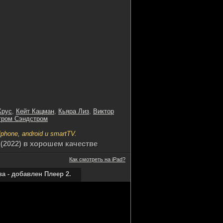
Крус
,
Кейт Кацман
,
Кьяра Лиз
,
Виктор
тром Сэндстром
hone, android и smartTV.
2022) в хорошем качестве
Как смотреть на iPad?
 - добавлен Плеер 2.