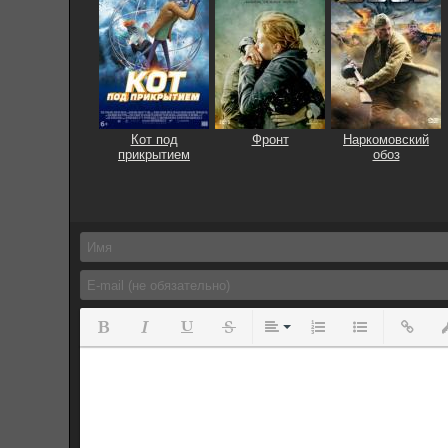
Кот под
Фронт
Наркомовский
прикрытием
обоз
Полужирный
Курсив
Подчеркнутый
Зачеркнутый
Выравнивание
Нумерованный спис
Маркированны
Вставит
Вс