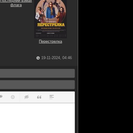
Последний взмах
флага
Перестрелка
19-11-2024, 04:46
ок
й список
ь ссылку
тавить защищенную ссылку
Вставить смайлик
Вставка скрытого текста
Вставка цитаты
Вставка спойлера