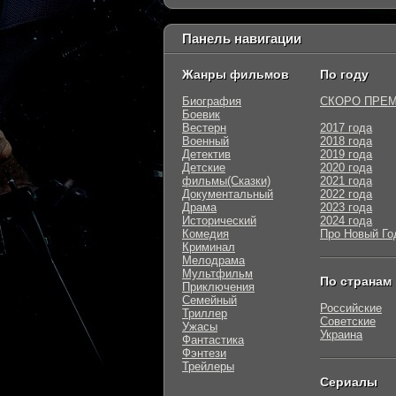
Панель навигации
Жанры фильмов
По году
Биография
СКОРО ПРЕ
Боевик
Вестерн
2017 года
Военный
2018 года
Детектив
2019 года
Детские
2020 года
фильмы(Сказки)
2021 года
Документальный
2022 года
Драма
2023 года
Исторический
2024 года
Комедия
Про Новый Го
Криминал
Мелодрама
Мультфильм
По странам
Приключения
Семейный
Российские
Триллер
Советские
Ужасы
Украина
Фантастика
Фэнтези
Трейлеры
Сериалы