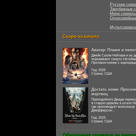
Русские сери
Зарубежные 
Мини сериал
Односерийны
Мультсериал
Скоро на киного
Аватар: Пламя и пепе
Джейк Салли Нейтири и их д
переживают смерть Нетейа
Противостояние с корпораци
Год: 2025
Страна: США
Достать ножи: Просни
мертвец
Преподобного Джада перево
в старую церковь в штате 
где проповедует монсеньор
Джефферсон...
Год: 2025
Страна: США
Обновления сериалов на киного