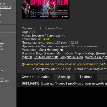
алы
сериалы
ы
е
ы
Страна:
США, Пуэрто Рико
Год:
2022
Жанр:
Боевики
/
Триллеры
/
.
Качество:
WEB-DL
л
Продолжительность:
156 мин. / 02:36
ети
Премьера в России:
17 марта 2022, «Экспонента»
ма
ей...
Режиссер:
Марк Невелдайн
В ролях:
Коул Хаузер
,
Мэл Гибсон
,
Чарли Уэбер
,
Джеки 
Турпин
,
Саймон Филлипс
,
Маурисио Энао
,
Джулия Сандс
Данный материал доступен на всех устройствах: ipad, ip
Cмотреть онлайн Парни под прикрытием (
сь,
Смотреть онлайн
2 плеер
Трейлер
дят
НьюЙорк
ВНИМАНИЕ! Если на Плеере1 проблемы или неудобства