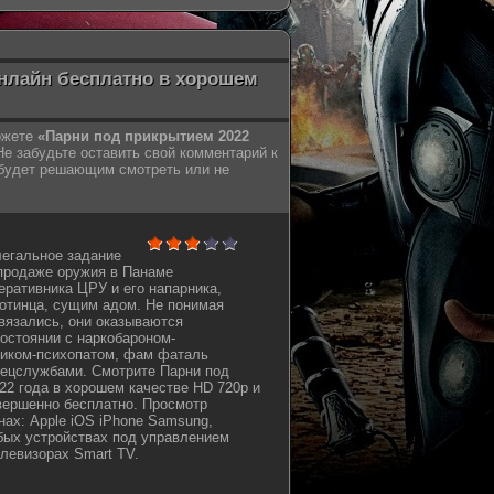
онлайн бесплатно в хорошем
можете
«Парни под прикрытием 2022
е забудьте оставить свой комментарий к
 будет решающим смотреть или не
легальное задание
продаже оружия в Панаме
еративника ЦРУ и его напарника,
отинца, сущим адом. Не понимая
ввязались, они оказываются
остоянии с наркобароном-
иком-психопатом, фам фаталь
ецслужбами. Смотрите Парни под
2 года в хорошем качестве HD 720p и
овершенно бесплатно. Просмотр
ах: Apple iOS iPhone Samsung,
бых устройствах под управлением
телевизорах Smart TV.
oflux kinogo cc kinogoo kinogo eu