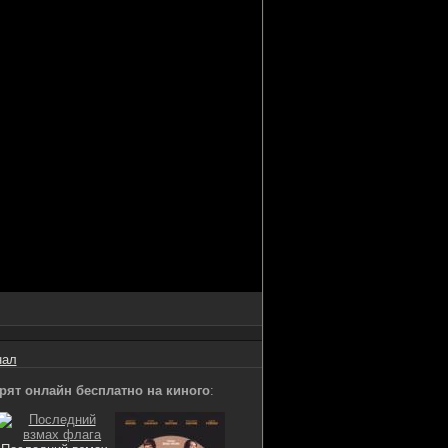
нал
рят онлайн бесплатно на киного
: