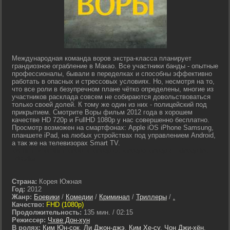
Международная команда воров экстра-класса планирует
грандиозное ограбление в Макао. Все участники банды - опытные
профессионалы, бывали в переделках и способны эффективно
работать в опасных и стрессовых условиях. Но, несмотря на то,
что все роли в безупречном плане чётко определены, многие из
участников расклада совсем не собираются довольствоваться
только своей долей. К тому же один из них - полицейский под
прикрытием. Смотрите Воры фильм 2012 года в хорошем
качестве HD 720p и FullHD 1080p у нас совершенно бесплатно.
Просмотр возможен на смартфонах: Apple iOS iPhone Samsung,
планшете iPad, на любых устройствах под управлением Android,
а так же на телевизорах Smart TV.
lostfilm tv lordfilm kinoflux kinogo cc kinogoo kinogo eu kinogo.inc
hdrezka
Страна:
Корея Южная
Год:
2012
Жанр:
Боевики
/
Комедии
/
Криминал
/
Триллеры
/
.
Качество:
FHD (1080p)
Продолжительность:
135 мин. / 02:15
Режиссер:
Чхве Дон-хун
В ролях:
Ким Юн-сок
,
Ли Джон-джэ
,
Ким Хе-су
,
Чон Джи-хён
,