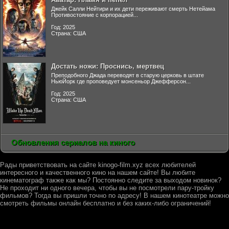
Джейк Салли Нейтири и их дети переживают смерть Нетейама
Противостояние с корпорацией...
Год: 2025
Страна: США
Достать ножи: Проснись, мертвец
Преподобного Джада переводят в старую церковь в штате
НьюЙорк где проповедует монсеньор Джефферсон...
Год: 2025
Страна: США
Обновления сериалов на киного
Рады приветствовать на сайте kinogo-film.xyz всех любителей
интересного и качественного кино на нашем сайте! Вы любите
кинематограф также как мы? Постоянно следите за выходом новинок?
Не проходит ни одного вечера, чтобы вы не посмотрели пару-тройку
фильмов? Тогда вы пришли точно по адресу! В нашем кинотеатре можно
смотреть фильмы онлайн бесплатно и без каких-либо ограничений!