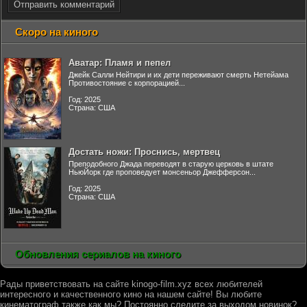
Отправить комментарий
Скоро на киного
Аватар: Пламя и пепел
Джейк Салли Нейтири и их дети переживают смерть Нетейама
Противостояние с корпорацией...
Год: 2025
Страна: США
Достать ножи: Проснись, мертвец
Преподобного Джада переводят в старую церковь в штате
НьюЙорк где проповедует монсеньор Джефферсон...
Год: 2025
Страна: США
Обновления сериалов на киного
Рады приветствовать на сайте kinogo-film.xyz всех любителей
интересного и качественного кино на нашем сайте! Вы любите
кинематограф также как мы? Постоянно следите за выходом новинок?