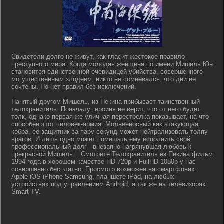
Свидетели долго не живут, как гласит жестокое правило
преступного мира. Когда молодая женщина по имени Мишель Юн
становится единственной очевидицей убийства, совершенного
могущественным злодеем, никто не сомневался, что дни ее
сочтены. Но нет правил без исключений.
Нанятый другом Мишель, из Пекина прибывает таинственный
телохранитель. Поначалу героиня не верит, чтo от него будет
толк, однако первая же уличная перестрелка показывает, на что
способен этот человек-армия. Молниеносный как атакующая
кобра, ее защитник за пару секунд может нейтрализовать толпу
врагов. И лишь одно может помешать ему исполнить свой
профессиональный долг - внезапно нагрянувшая любовь к
прекрасной Мишель... Смотрите Телохранитель из Пекина фильм
1994 года в хорошем качестве HD 720p и FullHD 1080p у нас
совершенно бесплатно. Просмотр возможен на смартфонах:
Apple iOS iPhone Samsung, планшете iPad, на любых
устройствах под управлением Android, а так же на телевизорах
Smart TV.
lostfilm tv lordfilm kinoflux kinogo cc kinogoo kinogo eu kinogo.inc
hdrezka