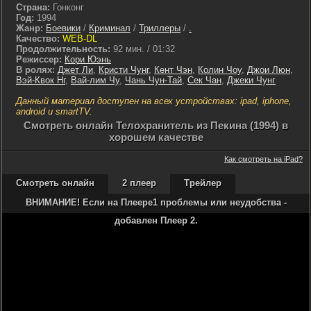
Страна:
Гонконг
Год:
1994
Жанр:
Боевики
/
Криминал
/
Триллеры
/
.
Качество:
WEB-DL
Продолжительность:
92 мин. / 01:32
Режиссер:
Кори Юэнь
В ролях:
Джет Ли
,
Кристи Чунг
,
Кент Чэн
,
Колин Чоу
,
Джои Люн
,
Вэй-Квок Нг
,
Вай-лим Чу
,
Чань Чун-Тай
,
Сек Чан
,
Джеки Чунг
Данный материал доступен на всех устройствах: ipad, iphone,
android и smartTV.
Cмотреть онлайн Телохранитель из Пекина (1994) в
хорошем качестве
Как смотреть на iPad?
Смотреть онлайн
2 плеер
Трейлер
ВНИМАНИЕ! Если на Плеере1 проблемы или неудобства -
добавлен Плеер 2.