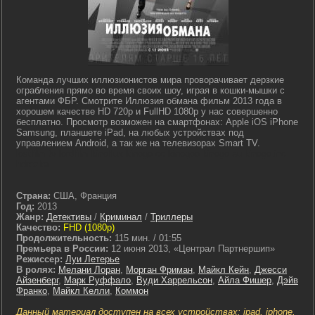
Команда лучших иллюзионистов мира проворачивает дерзкие
ограбления прямо во время своих шоу, играя в кошки-мышки с
агентами ФБР. Смотрите Иллюзия обмана фильм 2013 года в
хорошем качестве HD 720p и FullHD 1080p у нас совершенно
бесплатно. Просмотр возможен на смартфонах: Apple iOS iPhone
Samsung, планшете iPad, на любых устройствах под
управлением Android, а так же на телевизорах Smart TV.
lostfilm tv lordfilm kinoflux kinogo cc kinogoo kinogo eu kinogo.inc
hdrezka
Страна:
США, Франция
Год:
2013
Жанр:
Детективы
/
Криминал
/
Триллеры
Качество:
FHD (1080p)
Продолжительность:
115 мин. / 01:55
Премьера в России:
12 июня 2013, «Централ Партнершип»
Режиссер:
Луи Летерье
В ролях:
Мелани Лоран
,
Морган Фриман
,
Майкл Кейн
,
Джесси
Айзенберг
,
Марк Руффало
,
Вуди Харрельсон
,
Айла Фишер
,
Дэйв
Франко
,
Майкл Келли
,
Коммон
Данный материал доступен на всех устройствах: ipad, iphone,