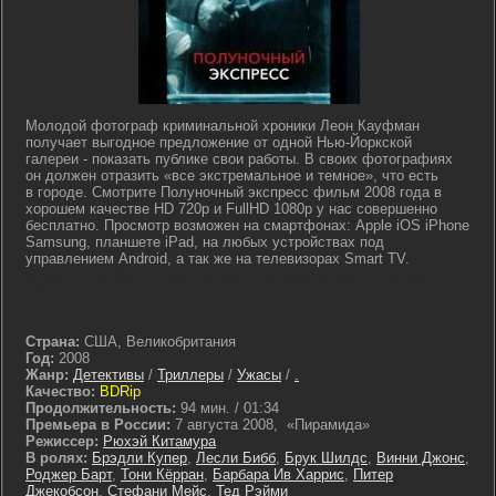
Молодой фотограф криминальной хроники Леон Кауфман
получает выгодное предложение от одной Нью-Йоркской
галереи - показать публике свои работы. В своих фотографиях
он должен отразить «все экстремальное и темное», что есть
в городе. Смотрите Полуночный экспресс фильм 2008 года в
хорошем качестве HD 720p и FullHD 1080p у нас совершенно
бесплатно. Просмотр возможен на смартфонах: Apple iOS iPhone
Samsung, планшете iPad, на любых устройствах под
управлением Android, а так же на телевизорах Smart TV.
lostfilm tv lordfilm kinoflux kinogo cc kinogoo kinogo eu kinogo.inc
hdrezka
Страна:
США, Великобритания
Год:
2008
Жанр:
Детективы
/
Триллеры
/
Ужасы
/
.
Качество:
BDRip
Продолжительность:
94 мин. / 01:34
Премьера в России:
7 августа 2008, «Пирамида»
Режиссер:
Рюхэй Китамура
В ролях:
Брэдли Купер
,
Лесли Бибб
,
Брук Шилдс
,
Винни Джонс
,
Роджер Барт
,
Тони Кёрран
,
Барбара Ив Харрис
,
Питер
Джекобсон
,
Стефани Мейс
,
Тед Рэйми