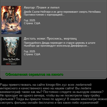
Аватар: Пламя и пепел
Джейк Салли Нейтири и их дети переживают смерть Нетейама
Противостояние с корпорацией...
Год: 2025
Страна: США
Достать ножи: Проснись, мертвец
Преподобного Джада переводят в старую церковь в штате
НьюЙорк где проповедует монсеньор Джефферсон...
Год: 2025
Страна: США
Обновления сериалов на киного
Рады приветствовать на сайте kinogo-film.xyz всех любителей
интересного и качественного кино на нашем сайте! Вы любите
кинематограф также как мы? Постоянно следите за выходом новинок?
Не проходит ни одного вечера, чтобы вы не посмотрели пару-тройку
фильмов? Тогда вы пришли точно по адресу! В нашем кинотеатре можно
смотреть фильмы онлайн бесплатно и без каких-либо ограничений!