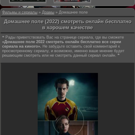
Фильмы и сериалы
»
Драмы
» Домашнее поле
Домашнее поле (2022) смотреть онлайн бесплатно
в хорошем качестве
❝ Рады приветствовать Вас на странице сериала, где вы сможете
«Домашнее поле 2022 смотреть онлайн бесплатно все серии
сериала на киного».
Не забудьте оставить свой комментарий к
просмотренному сериалу, и возможно, именно ваше мнение будет
решающим смотреть или не смотреть данный сериал онлайн. ❞