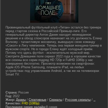
Провинциальный футбольный клуб «Титан» остался без тренера
перед стартом сезона в Российской Премьер-лиге. Его
генеральный директор Антон Данин находит неожиданное
решение и в обход спонсоров назначает на эту должность Елену
Волкову - талантливую москвичку, выведшую свою команду
«Сокол» в Лигу чемпионов. Теперь она первая женщина-тренер в
мужском спорте. Но в городе Елену ждёт холодный приём.
Потому что здесь футбол - исключительно мужской мир.
Смотрите Домашнее поле сериал 2022 года в хорошем качестве
все сезоны все серии подряд HD 720p и FullHD 1080p у нас
совершенно бесплатно. Просмотр возможен на смартфонах:
Apple iOS iPhone Samsung, планшете iPad, на любых
устройствах под управлением Android, а так же на телевизорах
Smart TV.
lostfilm tv lordfilm kinoflux kinogo cc kinogoo kinogo eu kinogo.inc
hdrezka
Страна:
Россия
Год:
2022
Жанр:
Драмы
/
Спортивные
/
Сериалы
/
Русские сериалы
/
..
Качество:
FHD (1080p)
Последняя серия онлайн:
8 серия