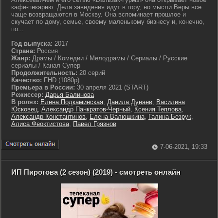
кафе-пекарню. Дела заведения идут в гору, но мысли Веры все
чаще возвращаются в Москву. Она вспоминает прошлое и
скучает по дому, семье, своему маленькому бизнесу и, конечно,
по...
Год выпуска:
2017
Страна:
Россия
Жанр:
Драмы / Комедии / Мелодрамы / Сериалы / Русские
сериалы / Канал Супер
Продолжительность:
20 серий
Качество:
FHD (1080p)
Премьера в России:
30 апреля 2021 (START)
Режиссер:
Дарья Балинова
В ролях:
Елена Подкаминская
,
Данила Дунаев
,
Василина
Юсковец
,
Александр Панкратов-Черный
,
Ксения Теплова
,
Александр Константинов
,
Елена Валюшкина
,
Галина Безрук
,
Алиса Феоктистова
,
Павел Грязнов
7-06-2021, 19:33
ИП Пирогова (2 сезон) (2019) - смотреть онлайн