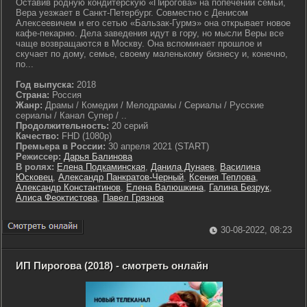
Оставив родную кондитерскую «Пирогова» на попечении семьи,
Вера уезжает в Санкт-Петербург. Совместно с Денисом
Алексеевичем и его сетью «Бальзак-Гурмэ» она открывает новое
кафе-пекарню. Дела заведения идут в гору, но мысли Веры все
чаще возвращаются в Москву. Она вспоминает прошлое и
скучает по дому, семье, своему маленькому бизнесу и, конечно,
по...
Год выпуска:
2018
Страна:
Россия
Жанр:
Драмы / Комедии / Мелодрамы / Сериалы / Русские
сериалы / Канал Супер / ..
Продолжительность:
20 серий
Качество:
FHD (1080p)
Премьера в России:
30 апреля 2021 (START)
Режиссер:
Дарья Балинова
В ролях:
Елена Подкаминская
,
Данила Дунаев
,
Василина
Юсковец
,
Александр Панкратов-Черный
,
Ксения Теплова
,
Александр Константинов
,
Елена Валюшкина
,
Галина Безрук
,
Алиса Феоктистова
,
Павел Грязнов
30-08-2022, 08:23
ИП Пирогова (2018) - смотреть онлайн