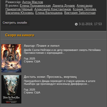
Режиссер:
Антон Маслов
В ролях:
Елена Подкаминская
,
Данила Дунаев
,
Александр
Панкратов-Чёрный
,
Александр Константинов
,
Ксения Теплова
,
Василина Юсковец
,
Елена Валюшкина
,
Виктория Заболотная
3-11-2019, 17:53
Скоро на киного
Аватар: Пламя и пепел
Джейк Салли Нейтири и их дети переживают смерть Нетейама
Противостояние с корпорацией...
Год: 2025
Страна: США
Достать ножи: Проснись, мертвец
Преподобного Джада переводят в старую церковь в штате
НьюЙорк где проповедует монсеньор Джефферсон...
Год: 2025
Страна: США