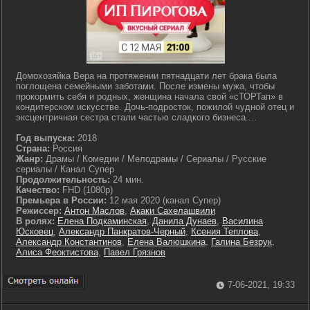
Домохозяйка Вера на протяжении пятнадцати лет брака была
поглощена семейными заботами. После измены мужа, чтобы
прокормить себя и родных, женщина начала свой «сТОРТап» в
кондитерском искусстве. Дочь-подросток, пожилой чудной отец и
эксцентричная сестра стали частью сладкого бизнеса....
Год выпуска:
2018
Страна:
Россия
Жанр:
Драмы / Комедии / Мелодрамы / Сериалы / Русские
сериалы / Канал Супер
Продолжительность:
24 мин.
Качество:
FHD (1080p)
Премьера в России:
12 мая 2020 (канал Супер)
Режиссер:
Антон Маслов
,
Акаки Сахелашвили
В ролях:
Елена Подкаминская
,
Данила Дунаев
,
Василина
Юсковец
,
Александр Панкратов-Черный
,
Ксения Теплова
,
Александр Константинов
,
Елена Валюшкина
,
Галина Безрук
,
Алиса Феоктистова
,
Павел Грязнов
7-06-2021, 19:33