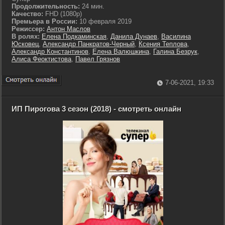
Продолжительность:
24 мин.
Качество:
FHD (1080p)
Премьера в России:
10 февраля 2019
Режиссер:
Антон Маслов
В ролях:
Елена Подкаминская
,
Данила Дунаев
,
Василина
Юсковец
,
Александр Панкратов-Черный
,
Ксения Теплова
,
Александр Константинов
,
Елена Валюшкина
,
Галина Безрук
,
Алиса Феоктистова
,
Павел Грязнов
7-06-2021, 19:33
ИП Пирогова 3 сезон (2018) - смотреть онлайн