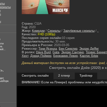
алы
сериалы
ы
е
ы
Страна:
США
Год:
2020
Жанр:
Комедии
/
Сериалы
/
Зарубежные сериалы
/
.
Качество:
FHD (1080p)
Последняя серия онлайн:
10 серия
л
Продолжительность:
30 мин.
ети
Премьера в России:
2020-03-05
ма
Режиссер:
Тони Ясенда
,
Бен Синклер
,
Эндрю ДеЯнг
ей...
В ролях:
Dave Burd
,
Gata
,
Эндрю Сантино
,
Трэвис Беннет
Хехт
,
Дэвид Пэймер
,
Бенжамин Левин
,
Карлис Бёрк
Данный материал доступен на всех устройствах: ipad, ip
Cмотреть онлайн Дэйв (2020) в 
сь,
Смотреть онлайн
2 плеер
Трейлер
дят
НьюЙорк
ВНИМАНИЕ! Если на Плеере1 проблемы или неудобства