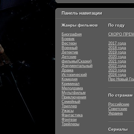
Панель навигации
Жанры фильмов
По году
Биография
СКОРО ПРЕ
Боевик
Вестерн
2017 года
Военный
2018 года
Детектив
2019 года
Детские
2020 года
фильмы(Сказки)
2021 года
Документальный
2022 года
Драма
2023 года
Исторический
2024 года
Комедия
Про Новый Го
Криминал
Мелодрама
Мультфильм
По странам
Приключения
Семейный
Российские
Триллер
Советские
Ужасы
Украина
Фантастика
Фэнтези
Трейлеры
Сериалы