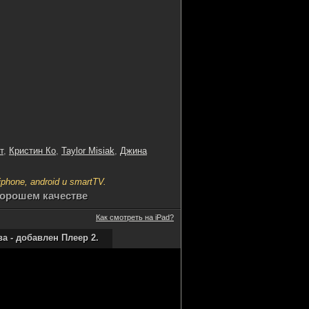
т
,
Кристин Ко
,
Taylor Misiak
,
Джина
hone, android и smartTV.
хорошем качестве
Как смотреть на iPad?
 - добавлен Плеер 2.