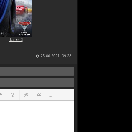
Тачки 3
25-06-2021, 09:28
ок
й список
ь ссылку
тавить защищенную ссылку
Вставить смайлик
Вставка скрытого текста
Вставка цитаты
Вставка спойлера