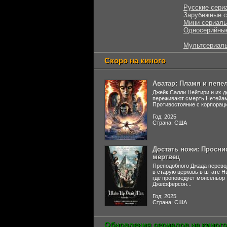
Русские сери
Зарубежные 
Мини сериал
Односерийны
Мультсериал
Скоро на киного
Аватар: Пламя и пепе
Джейк Салли Нейтири и их д
переживают смерть Нетейа
Противостояние с корпораци
Год: 2025
Страна: США
Достать ножи: Просни
мертвец
Преподобного Джада перево
в старую церковь в штате 
где проповедует монсеньор
Джефферсон...
Год: 2025
Страна: США
Обновления сериалов на киного