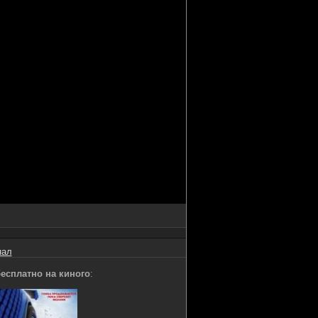
нал
есплатно на киного
: