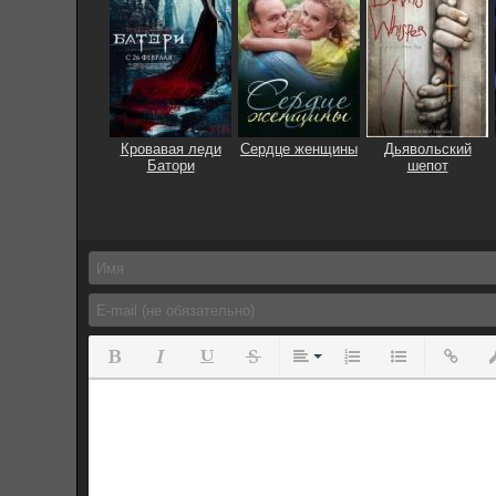
Кровавая леди
Сердце женщины
Дьявольский
Батори
шепот
Полужирный
Курсив
Подчеркнутый
Зачеркнутый
Выравнивание
Нумерованный спис
Маркированны
Вставит
Вс