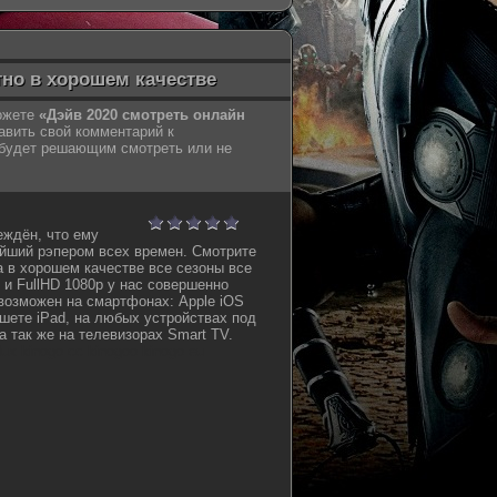
тно в хорошем качестве
можете
«Дэйв 2020 смотреть онлайн
авить свой комментарий к
 будет решающим смотреть или не
еждён, что ему
йший рэпером всех времен. Смотрите
а в хорошем качестве все сезоны все
 и FullHD 1080p у нас совершенно
возможен на смартфонах: Apple iOS
шете iPad, на любых устройствах под
а так же на телевизорах Smart TV.
oflux kinogo cc kinogoo kinogo eu