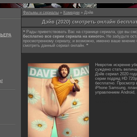
Фильмы и сериалы
»
Комедии
» Дэйв
Дэйв (2020) смотреть онлайн беспла
❝ Рады приветствовать Вас на странице сериала, где вы с
МЬЕРА
бесплатно все серии сериала на киного».
Не забудьте ост
просмотренному сериалу, и возможно, именно ваше мнение
смотреть данный сериал онлайн. ❞
Невротик искренне уб
суждено стать велича
Дэйв сериал 2020 год
серии подряд HD 720p
д!
бесплатно. Просмотр 
iPhone Samsung, план
управлением Android, 
lostfilm tv lordfilm kin
kinogo.inc hdrezka