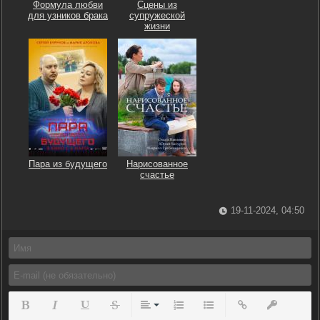
Формула любви
Сцены из
для узников брака
супружеской
жизни
Пара из будущего
Нарисованное
счастье
19-11-2024, 04:50