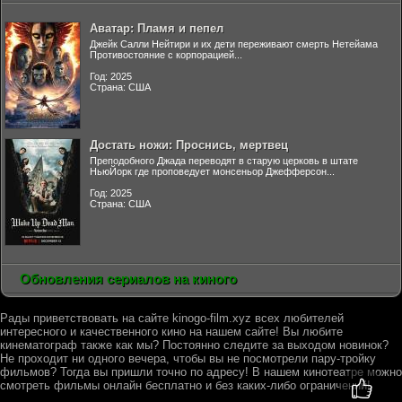
Аватар: Пламя и пепел
Джейк Салли Нейтири и их дети переживают смерть Нетейама
Противостояние с корпорацией...
Год: 2025
Страна: США
Достать ножи: Проснись, мертвец
Преподобного Джада переводят в старую церковь в штате
НьюЙорк где проповедует монсеньор Джефферсон...
Год: 2025
Страна: США
Обновления сериалов на киного
Рады приветствовать на сайте kinogo-film.xyz всех любителей
интересного и качественного кино на нашем сайте! Вы любите
кинематограф также как мы? Постоянно следите за выходом новинок?
Не проходит ни одного вечера, чтобы вы не посмотрели пару-тройку
фильмов? Тогда вы пришли точно по адресу! В нашем кинотеатре можно
смотреть фильмы онлайн бесплатно и без каких-либо ограничений!