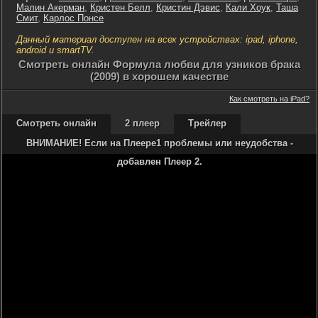
Малин Акерман
,
Кристен Белл
,
Кристин Дэвис
,
Кали Хоук
,
Таша
Смит
,
Карлос Понсе
Данный материал доступен на всех устройствах: ipad, iphone,
android и smartTV.
Cмотреть онлайн Формула любви для узников брака
(2009) в хорошем качестве
Как смотреть на iPad?
Смотреть онлайн
2 плеер
Трейлер
ВНИМАНИЕ! Если на Плеере1 проблемы или неудобства -
добавлен Плеер 2.