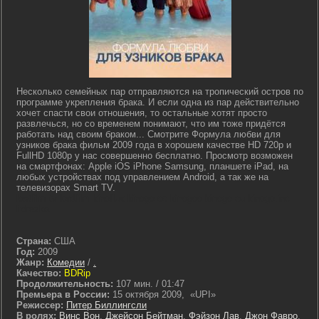
Несколько семейных пар отправляются на тропический остров по
программе укрепления брака. И если одна из пар действительно
хочет спасти свои отношения, то остальные хотят просто
развлечься, но со временем понимают, что им тоже придётся
работать над своим браком... Смотрите Формула любви для
узников брака фильм 2009 года в хорошем качестве HD 720p и
FullHD 1080p у нас совершенно бесплатно. Просмотр возможен
на смартфонах: Apple iOS iPhone Samsung, планшете iPad, на
любых устройствах под управлением Android, а так же на
телевизорах Smart TV.
lostfilm tv lordfilm kinoflux kinogo cc kinogoo kinogo eu kinogo.inc
hdrezka
Страна:
США
Год:
2009
Жанр:
Комедии
/
.
Качество:
BDRip
Продолжительность:
107 мин. / 01:47
Премьера в России:
15 октября 2009, «UPI»
Режиссер:
Питер Биллингсли
В ролях:
Винс Вон
,
Джейсон Бейтман
,
Фэйзон Лав
,
Джон Фавро
,