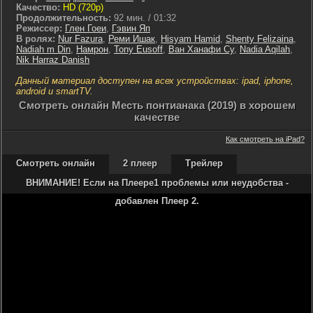
Качество:
HD (720p)
Продолжительность:
92 мин. / 01:32
Режиссер:
Глен Гоеи
,
Гэвин Яп
В ролях:
Nur Fazura
,
Реми Ишак
,
Hisyam Hamid
,
Shenty Felizaina
,
Nadiah m Din
,
Намрон
,
Tony Eusoff
,
Ван Ханафи Су
,
Nadia Aqilah
,
Nik Harraz Danish
Данный материал доступен на всех устройствах: ipad, iphone,
android и smartTV.
Cмотреть онлайн Месть понтианака (2019) в хорошем
качестве
Как смотреть на iPad?
Смотреть онлайн
2 плеер
Трейлер
ВНИМАНИЕ! Если на Плеере1 проблемы или неудобства -
добавлен Плеер 2.