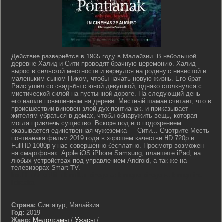
Действие развернётся в 1965 году в Малайзии. В небольшой
деревне Халид и Сити проводят брачную церемонию. Халид
вырос в сельской местности и вернулся на родину с невестой и
маленьким сыном Ником, чтобы начать новую жизнь. Его брат
Раис ушёл со свадьбы с юной девушкой, однако столкнулся с
мистической силой на пустынной дороге. На следующий день
его нашли повешенным на дереве. Местный шаман считает, что в
происшествии виновен злой дух понтианак, и приказывает
жителям убраться в домах, чтобы обнаружить вещь, которая
могла привлечь существо. Вскоре под его подозрением
оказывается единственная чужеземка — Сити... Смотрите Месть
понтианака фильм 2019 года в хорошем качестве HD 720p и
FullHD 1080p у нас совершенно бесплатно. Просмотр возможен
на смартфонах: Apple iOS iPhone Samsung, планшете iPad, на
любых устройствах под управлением Android, а так же на
телевизорах Smart TV.
lostfilm tv lordfilm kinoflux kinogo cc kinogoo kinogo eu kinogo.inc
hdrezka
Страна:
Сингапур, Малайзия
Год:
2019
Жанр:
Мелодрамы
/
Ужасы
/
.