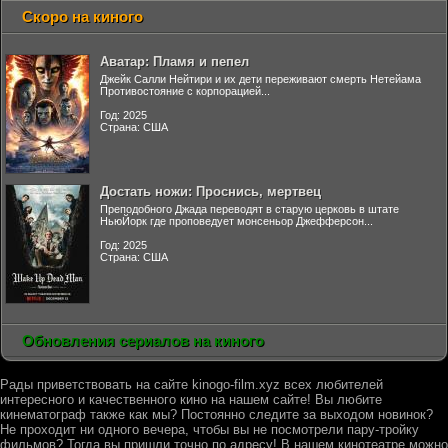
Скоро на киного
Аватар: Пламя и пепел
Джейк Салли Нейтири и их дети переживают смерть Нетейама
Противостояние с корпорацией...
Год: 2025
Страна: США
Достать ножи: Проснись, мертвец
Преподобного Джада переводят в старую церковь в штате
НьюЙорк где проповедует монсеньор Джефферсон...
Год: 2025
Страна: США
Обновления сериалов на киного
Рады приветствовать на сайте kinogo-film.xyz всех любителей
интересного и качественного кино на нашем сайте! Вы любите
кинематограф также как мы? Постоянно следите за выходом новинок?
Не проходит ни одного вечера, чтобы вы не посмотрели пару-тройку
фильмов? Тогда вы пришли точно по адресу! В нашем кинотеатре можно