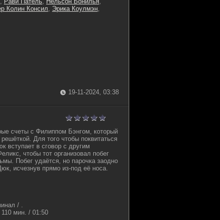
,
Рави Патель
,
Нельсон Бонилья
,
ер Колин Консил
,
Эрика Коулмэн
,
19-11-2024, 03:38
рые счеты с Филиппом Бэнгом, который
 решёткой. Для того чтобы поквитаться
к вступает в сговор с другим
еликс, чтобы тот организовал побег
ьмы. Побег удаётся, но парочка заодно
юк, исчезнув прямо из-под её носа.
инал / .
110 мин. / 01:50