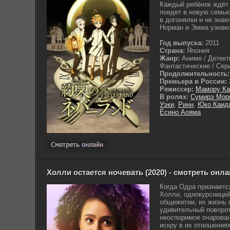
Каждый ребёнок ждёт 
поедет в новую семью
в догонялки и не знаю
Норман и Эмма узнают
Год выпуска:
2011
Страна:
Япония
Жанр:
Аниме / Детект
Фантастические / Сер
Продолжительность:
Премьера в России:
Режиссер:
Мамору Ка
В ролях:
Сумирэ Мор
Уэки
,
Ринн
,
Юко Каид
Ёсино Аояма
Холли остается ночевать (2020) - смотреть онл
Когда Одра признаетс
Холли, однокурсницей
общежитии, их жизнь
удивительный поворот
неоспоримое очарован
искру в их отношения