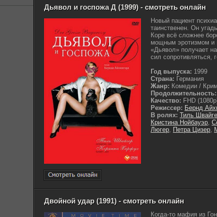
Дьявол и госпожа Д (1999) - смотреть онлайн
Новый пациент психиа
таинственен. Он угад
Коре всё сложнее бор
мощным эротизмом и 
«Дьявол» получает на
сил сопротивляться, 
Год выпуска:
1999
Страна:
Германия
Жанр:
Комедии / Крим
Продолжительность:
Качество:
FHD (1080p
Режиссер:
Бернд Айх
В ролях:
Тиль Швайг
Кристина Нойбауэр
,
С
Люгер
,
Петра Цизер
,
Двойной удар (1991) - смотреть онлайн
Когда-то мафия из Го