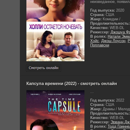
неизведанное, появила
Год выпуска:
2020
Страна:
США
Жанр:
Комедии / .
Продолжительность:
Качество:
WEB-DL
Режиссер:
Джошуа Ф
В ролях:
Натали Эмм
Хэйс
,
Джош Лоусон
,
Р
Поплавски
Капсула времени (2022) - смотреть онлайн
...
Год выпуска:
2022
Страна:
США
Жанр:
Драмы / Мелодр
Продолжительность:
Качество:
WEB-DL
Режиссер:
Эрванн Дж
В ролях:
Тодд Гринне