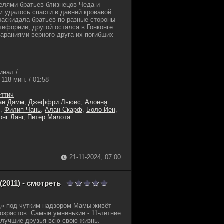
елями братьев-близнецов Чеда и
м удалось спасти в давней кровавой
раскидала братьев по разные стороны
лифорнии, другой остался в Гонконге.
тараниями верного друга их погибших
.
нал / .
118 мин. / 01:58
ттич
ан Дамм
,
Джеффри Льюис
,
Алонна
н
,
Филип Чань
,
Алан Скарф
,
Боло Йен
,
онг Ланг
,
Питер Малота
21-11-2024, 07:00
2011) - смотреть
д» под чутким надзором Мамы живёт
возрастов. Самые умненькие - 11-летние
 лучшие друзья всю свою жизнь.