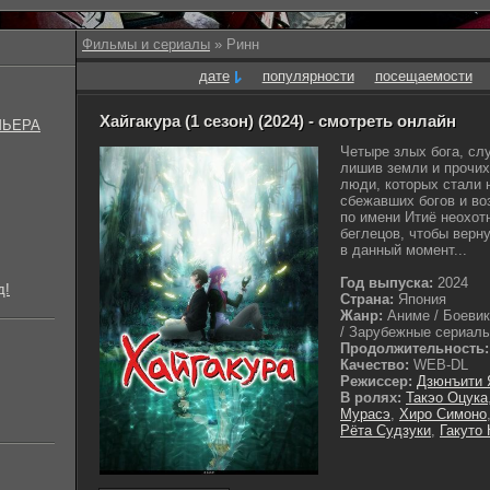
Фильмы и сериалы
» Ринн
дате
популярности
посещаемости
Хайгакура (1 сезон) (2024) - смотреть онлайн
МЬЕРА
Четыре злых бога, сл
лишив земли и прочих
люди, которых стали н
сбежавших богов и во
по имени Итиё неохотн
беглецов, чтобы верн
в данный момент...
Год выпуска:
2024
д!
Страна:
Япония
Жанр:
Аниме / Боевик
/ Зарубежные сериалы 
Продолжительность:
Качество:
WEB-DL
Режиссер:
Дзюнъити 
В ролях:
Такэо Оцука
Мурасэ
,
Хиро Симоно
Рёта Судзуки
,
Гакуто