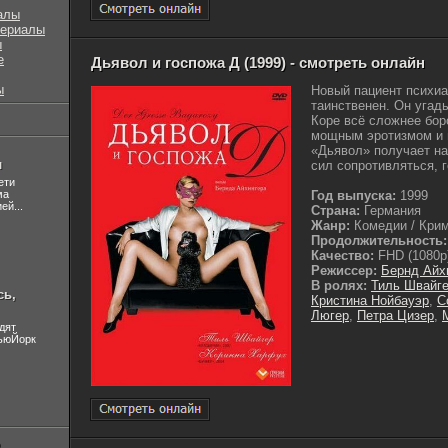
алы
сериалы
ы
е
Дьявол и госпожа Д (1999) - смотреть онлайн
ы
Новый пациент психиа
таинственен. Он угад
Коре всё сложнее бор
мощным эротизмом и 
«Дьявол» получает на
л
сил сопротивляться, 
ети
ма
Год выпуска:
1999
ей...
Страна:
Германия
Жанр:
Комедии / Крим
Продолжительность:
Качество:
FHD (1080p
Режиссер:
Бернд Айх
В ролях:
Тиль Швайг
сь,
Кристина Нойбауэр
,
С
Люгер
,
Петра Цизер
,
дят
НьюЙорк