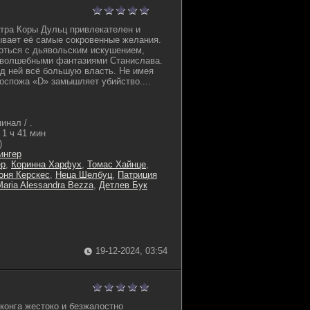
тра Коры Дульц привлекателен и
ывает её самые сокровенные желания.
оться с дьявольским искушением,
волшебными фантазиями Станислава.
д ней всё большую власть. Не имея
госпожа «D» замышляет убийство....
инал / .
1 ч 41 мин
)
ингер
ер
,
Коринна Харфух
,
Томас Хайнце
,
оня Керскес
,
Неца Шелбуц
,
Патриция
Maria Alessandra Bezza
,
Детлев Бук
19-12-2024, 03:54
нконга жестоко и безжалостно