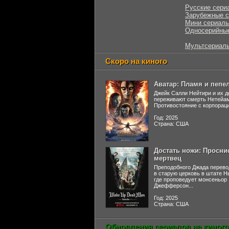
Русские сери
Зарубежные 
Мини сериал
Односерийны
Мультсериал
Скоро на киного
Аватар: Пламя и пепе
Джейк Салли Нейтири и их д
переживают смерть Нетейа
Противостояние с корпораци
Год: 2025
Страна: США
Достать ножи: Просни
мертвец
Преподобного Джада перево
в старую церковь в штате 
где проповедует монсеньор
Джефферсон...
Год: 2025
Страна: США
Обновления сериалов на киного