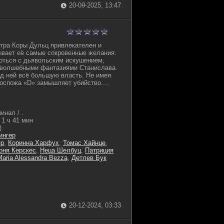
20-09-2025, 13:47
тра Коры Дульц привлекателен и
ывает её самые сокровенные желания.
оться с дьявольским искушением,
волшебными фантазиями Станислава.
д ней всё большую власть. Не имея
госпожа «D» замышляет убийство....
инал / .
1 ч 41 мин
)
ингер
ер
,
Коринна Харфух
,
Томас Хайнце
,
оня Керскес
,
Неца Шелбуц
,
Патриция
Maria Alessandra Bezza
,
Детлев Бук
20-12-2024, 03:33