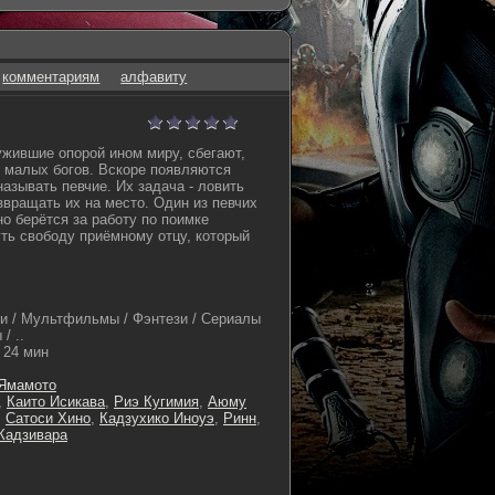
комментариям
алфавиту
ужившие опорой ином миру, сбегают,
 малых богов. Вскоре появляются
азывать певчие. Их задача - ловить
звращать их на место. Один из певчих
о берётся за работу по поимке
уть свободу приёмному отцу, который
и / Мультфильмы / Фэнтези / Сериалы
/ ..
24 мин
Ямамото
,
Каито Исикава
,
Риэ Кугимия
,
Аюму
,
Сатоси Хино
,
Кадзухико Иноуэ
,
Ринн
,
 Кадзивара