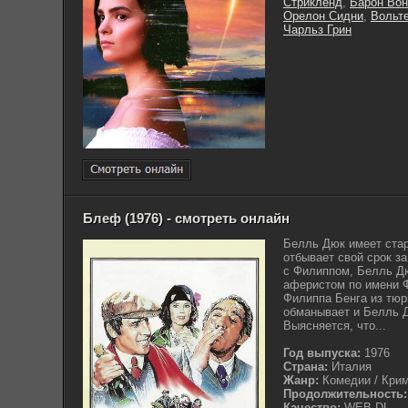
Стрикленд
,
Барон Вон
Орелон Сидни
,
Вольт
Чарльз Грин
Блеф (1976) - смотреть онлайн
Белль Дюк имеет ста
отбывает свой срок за
с Филиппом, Белль Дю
аферистом по имени Ф
Филиппа Бенга из тюр
обманывает и Белль Д
Выясняется, что...
Год выпуска:
1976
Страна:
Италия
Жанр:
Комедии / Крим
Продолжительность:
Качество:
WEB-DL