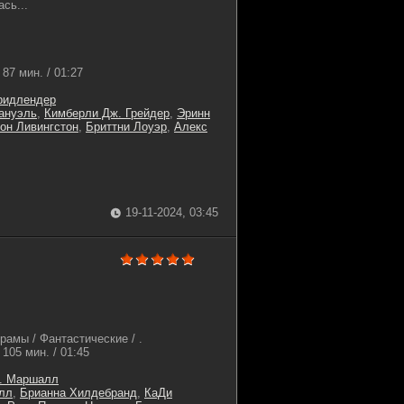
сь...
87 мин. / 01:27
ридлендер
ануэль
,
Кимберли Дж. Грейдер
,
Эринн
он Ливингстон
,
Бриттни Лоуэр
,
Алекс
19-11-2024, 03:45
амы / Фантастические / .
105 мин. / 01:45
. Маршалл
лл
,
Брианна Хилдебранд
,
КаДи