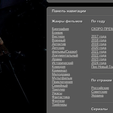
Панель навигации
Жанры фильмов
По году
Биография
СКОРО ПРЕ
Боевик
Вестерн
2017 года
Военный
2018 года
Детектив
2019 года
Детские
2020 года
фильмы(Сказки)
2021 года
Документальный
2022 года
Драма
2023 года
Исторический
2024 года
Комедия
Про Новый Го
Криминал
Мелодрама
Мультфильм
По странам
Приключения
Семейный
Российские
Триллер
Советские
Ужасы
Украина
Фантастика
Фэнтези
Трейлеры
Сериалы