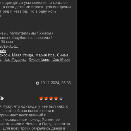
не дождётся усыновления, и когда он
, а пока детишки играют целыми днями
т бед и невзгод. Но в одну ночь
...
ивы / Мультфильмы / Ужасы /
иалы / Зарубежные сериалы / ..
30 мин.
2019-01-11
нбэ
охоси
,
Маая Утида
,
Мария Исэ
,
Синэи
а
,
Нао Фудзита
,
Хиёри Коно
,
Юко Мори
,
19-11-2024, 05:36
айн
я мужу, что однажды у нее был секс с
, с которой они вместе жили в
 принимает неожиданный и
. Неожиданный приезд Холли, ее
ие оживили и Ноэла, и Одру, разожгли
х. Для всех троих открылись двери в