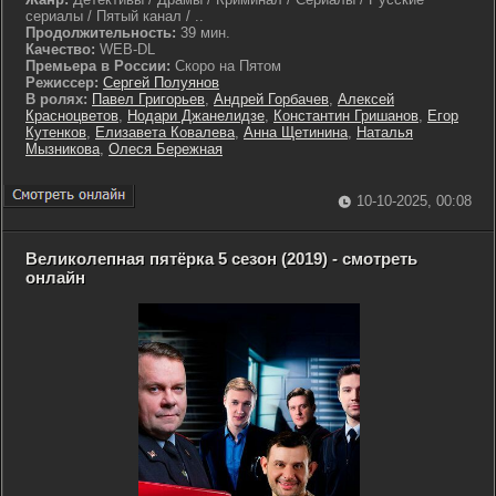
сериалы / Пятый канал / ..
Продолжительность:
39 мин.
Качество:
WEB-DL
Премьера в России:
Скоро на Пятом
Режиссер:
Сергей Полуянов
В ролях:
Павел Григорьев
,
Андрей Горбачев
,
Алексей
Красноцветов
,
Нодари Джанелидзе
,
Константин Гришанов
,
Егор
Кутенков
,
Елизавета Ковалева
,
Анна Щетинина
,
Наталья
Мызникова
,
Олеся Бережная
10-10-2025, 00:08
Великолепная пятёрка 5 сезон (2019) - смотреть
онлайн