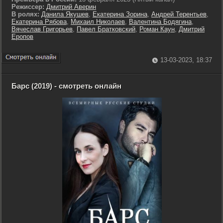
Режиссер:
Дмитрий Аверин
В ролях:
Данила Якушев
,
Екатерина Зорина
,
Андрей Терентьев
,
Екатерина Рябова
,
Михаил Николаев
,
Валентина Бодягина
,
Вячеслав Григорьев
,
Павел Братковский
,
Роман Каун
,
Дмитрий
Еропов
13-03-2023, 18:37
Барс (2019) - смотреть онлайн