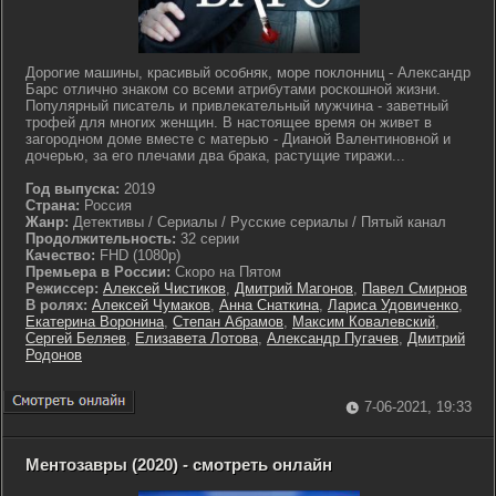
Дорогие машины, красивый особняк, море поклонниц - Александр
Барс отлично знаком со всеми атрибутами роскошной жизни.
Популярный писатель и привлекательный мужчина - заветный
трофей для многих женщин. В настоящее время он живет в
загородном доме вместе с матерью - Дианой Валентиновной и
дочерью, за его плечами два брака, растущие тиражи...
Год выпуска:
2019
Страна:
Россия
Жанр:
Детективы / Сериалы / Русские сериалы / Пятый канал
Продолжительность:
32 серии
Качество:
FHD (1080p)
Премьера в России:
Скоро на Пятом
Режиссер:
Алексей Чистиков
,
Дмитрий Магонов
,
Павел Смирнов
В ролях:
Алексей Чумаков
,
Анна Снаткина
,
Лариса Удовиченко
,
Екатерина Воронина
,
Степан Абрамов
,
Максим Ковалевский
,
Сергей Беляев
,
Елизавета Лотова
,
Александр Пугачев
,
Дмитрий
Родонов
7-06-2021, 19:33
Ментозавры (2020) - смотреть онлайн