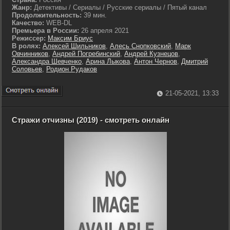
Жанр:
Детективы / Сериалы / Русские сериалы / Пятый канал
Продолжительность:
39 мин.
Качество:
WEB-DL
Премьера в России:
26 апреля 2021
Режиссер:
Максим Бриус
В ролях:
Алексей Шильников
,
Алесь Снопковский
,
Марк
Овчинников
,
Андрей Погребинский
,
Андрей Кузнецов
,
Александра Шевченко
,
Арина Лыкова
,
Антон Чернов
,
Дмитрий
Соловьев
,
Родион Рудаков
21-05-2021, 13:33
Стражи отчизны (2019) - смотреть онлайн