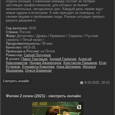
отдела полиции. Слаженная команда состоит из пятёрки
настоящих профессионалов, для которых не бывает
незначительных, несерьёзных дел. Каждый день героев ждут
новые задачи и испытания. К ним приходят за помощью, со
своими бедами и проблемами люди. Разные ситуации требуют
разного решения и...
Год выпуска:
2019
Страна:
Россия
Жанр:
Детективы / Драмы / Криминал / Сериалы / Русские
сериалы / Пятый канал / ..
Продолжительность:
39 мин.
Качество:
WEB-DL
Премьера в России:
на Пятом
Режиссер:
Сергей Полуянов
В ролях:
Павел Григорьев
,
Андрей Горбачев
,
Алексей
Красноцветов
,
Нодари Джанелидзе
,
Константин Гришанов
,
Егор
Кутенков
,
Елизавета Ковалева
,
Анна Щетинина
,
Наталья
Мызникова
,
Олеся Бережная
9-10-2025, 19:10
Филин 2 сезон (2021) - смотреть онлайн