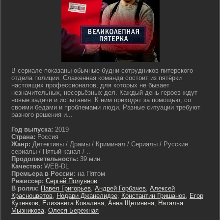
В сериале показаны обычные будни сотрудников питерского
отдела полиции. Слаженная команда состоит из пятёрки
настоящих профессионалов, для которых не бывает
незначительных, несерьёзных дел. Каждый день героев ждут
новые задачи и испытания. К ним приходят за помощью, со
своими бедами и проблемами люди. Разные ситуации требуют
разного решения и...
Год выпуска:
2019
Страна:
Россия
Жанр:
Детективы / Драмы / Криминал / Сериалы / Русские
сериалы / Пятый канал / ..
Продолжительность:
39 мин.
Качество:
WEB-DL
Премьера в России:
на Пятом
Режиссер:
Сергей Полуянов
В ролях:
Павел Григорьев
,
Андрей Горбачев
,
Алексей
Красноцветов
,
Нодари Джанелидзе
,
Константин Гришанов
,
Егор
Кутенков
,
Елизавета Ковалева
,
Анна Щетинина
,
Наталья
Мызникова
,
Олеся Бережная