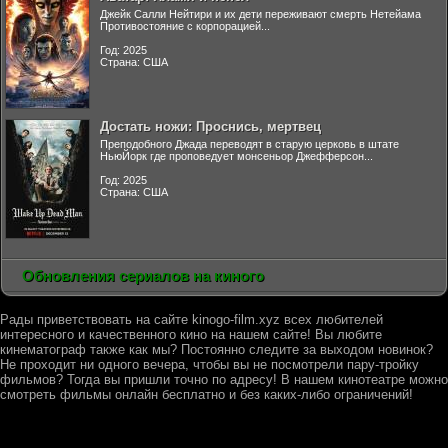
Джейк Салли Нейтири и их дети переживают смерть Нетейама
Противостояние с корпорацией...
Год: 2025
Страна: США
Достать ножи: Проснись, мертвец
Преподобного Джада переводят в старую церковь в штате
НьюЙорк где проповедует монсеньор Джефферсон...
Год: 2025
Страна: США
Обновления сериалов на киного
Рады приветствовать на сайте kinogo-film.xyz всех любителей
интересного и качественного кино на нашем сайте! Вы любите
кинематограф также как мы? Постоянно следите за выходом новинок?
Не проходит ни одного вечера, чтобы вы не посмотрели пару-тройку
фильмов? Тогда вы пришли точно по адресу! В нашем кинотеатре можно
смотреть фильмы онлайн бесплатно и без каких-либо ограничений!