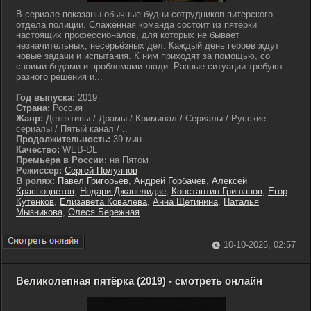
В сериале показаны обычные будни сотрудников питерского
отдела полиции. Слаженная команда состоит из пятёрки
настоящих профессионалов, для которых не бывает
незначительных, несерьёзных дел. Каждый день героев ждут
новые задачи и испытания. К ним приходят за помощью, со
своими бедами и проблемами люди. Разные ситуации требуют
разного решения и...
Год выпуска:
2019
Страна:
Россия
Жанр:
Детективы / Драмы / Криминал / Сериалы / Русские
сериалы / Пятый канал / ..
Продолжительность:
39 мин.
Качество:
WEB-DL
Премьера в России:
на Пятом
Режиссер:
Сергей Полуянов
В ролях:
Павел Григорьев
,
Андрей Горбачев
,
Алексей
Красноцветов
,
Нодари Джанелидзе
,
Константин Гришанов
,
Егор
Кутенков
,
Елизавета Ковалева
,
Анна Щетинина
,
Наталья
Мызникова
,
Олеся Бережная
10-10-2025, 02:57
Великолепная пятёрка (2019) - смотреть онлайн