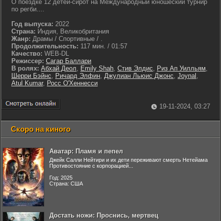
О поездке 12 детей-сирот на Международный юношеский турнир
по регби....
Год выпуска:
2022
Страна:
Индия, Великобритания
Жанр:
Драмы / Спортивные / .
Продолжительность:
117 мин. / 01:57
Качество:
WEB-DL
Режиссер:
Сагар Баллари
В ролях:
Абхай Деол
,
Emily Shah
,
Стив Элдис
,
Риз Ап Уилльям
,
Шерри Бэйнс
,
Ричард Элфин
,
Джулиан Льюис Джонс
,
Joynal
,
Atul Kumar
,
Росс О'Хеннесси
19-11-2024, 03:27
Скоро на киного
Аватар: Пламя и пепел
Джейк Салли Нейтири и их дети переживают смерть Нетейама
Противостояние с корпорацией...
Год: 2025
Страна: США
Достать ножи: Проснись, мертвец