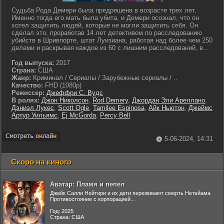
Судьба Рода Демери была предрешена в возрасте трех лет.
Именно тогда его мать была убита, и Демери осознал, что он
хотел защитить людей, которые не могли защитить себя. Он
сделал это, проработав 14 лет детективом по расследованию
убийств в Шривпорте, штат Луизиана, работая над более чем 250
делами и раскрывая каждое из 60 с лишним расследований, в...
Год выпуска:
2017
Страна:
США
Жанр:
Криминал / Сериалы / Зарубежные сериалы / ..
Качество:
FHD (1080p)
Режиссер:
Джеффри С. Вудс
В ролях:
Джон Николсон
,
Rod Demery
,
Джордан Эли Ареллано
,
Дэниэл Лукес
,
Scott Ogle
,
Tamilee Espinosa
,
Айк Ньютон
,
Джеймс
Артур Уильямс
,
Ej McGorda
,
Percy Bell
5-06-2024, 14:31
Скоро на киного
Аватар: Пламя и пепел
Джейк Салли Нейтири и их дети переживают смерть Нетейама
Противостояние с корпорацией...
Год: 2025
Страна: США