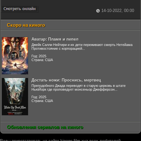
14-10-2022, 00:00
Скоро на киного
Аватар: Пламя и пепел
Джейк Салли Нейтири и их дети переживают смерть Нетейама
Противостояние с корпорацией...
Год: 2025
Страна: США
Достать ножи: Проснись, мертвец
Преподобного Джада переводят в старую церковь в штате
НьюЙорк где проповедует монсеньор Джефферсон...
Год: 2025
Страна: США
Обновления сериалов на киного
Рады приветствовать на сайте kinogo-film.xyz всех любителей