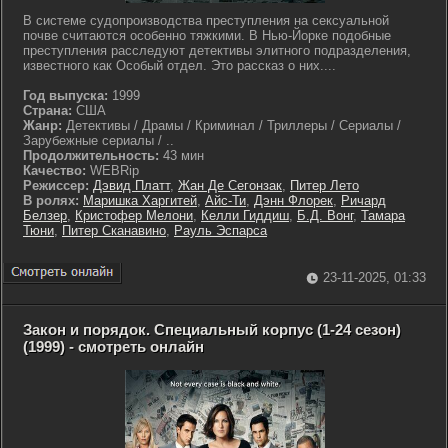
В системе судопроизводства преступления на сексуальной
почве считаются особенно тяжкими. В Нью-Йорке подобные
преступления расследуют детективы элитного подразделения,
известного как Особый отдел. Это рассказ о них....
Год выпуска:
1999
Страна:
США
Жанр:
Детективы / Драмы / Криминал / Триллеры / Сериалы /
Зарубежные сериалы / ..
Продолжительность:
43 мин
Качество:
WEBRip
Режиссер:
Дэвид Платт
,
Жан Де Сегонзак
,
Питер Лето
В ролях:
Маришка Харгитей
,
Айс-Ти
,
Дэнн Флорек
,
Ричард
Белзер
,
Кристофер Мелони
,
Келли Гиддиш
,
Б.Д. Вонг
,
Тамара
Тюни
,
Питер Сканавино
,
Рауль Эспарса
23-11-2025, 01:33
Закон и порядок. Специальный корпус (1-24 сезон)
(1999) - смотреть онлайн