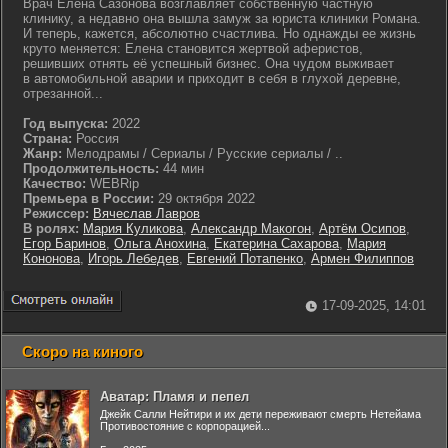
Врач Елена Сазонова возглавляет собственную частную
клинику, а недавно она вышла замуж за юриста клиники Романа.
И теперь, кажется, абсолютно счастлива. Но однажды ее жизнь
круто меняется: Елена становится жертвой аферистов,
решивших отнять её успешный бизнес. Она чудом выживает
в автомобильной аварии и приходит в себя в глухой деревне,
отрезанной...
Год выпуска:
2022
Страна:
Россия
Жанр:
Мелодрамы / Сериалы / Русские сериалы / ..
Продолжительность:
44 мин
Качество:
WEBRip
Премьера в России:
29 октября 2022
Режиссер:
Вячеслав Лавров
В ролях:
Мария Куликова
,
Александр Макогон
,
Артём Осипов
,
Егор Баринов
,
Ольга Анохина
,
Екатерина Сахарова
,
Мария
Кононова
,
Игорь Лебедев
,
Евгений Потапенко
,
Армен Филиппов
17-09-2025, 14:01
Скоро на киного
Аватар: Пламя и пепел
Джейк Салли Нейтири и их дети переживают смерть Нетейама
Противостояние с корпорацией...