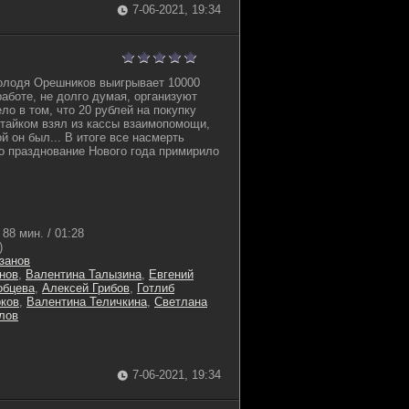
7-06-2021, 19:34
лодя Орешников выигрывает 10000
работе, не долго думая, организуют
о в том, что 20 рублей на покупку
тайком взял из кассы взаимопомощи,
 он был... В итоге все насмерть
о празднование Нового года примирило
88 мин. / 01:28
)
занов
нов
,
Валентина Талызина
,
Евгений
обцева
,
Алексей Грибов
,
Готлиб
рков
,
Валентина Теличкина
,
Светлана
лов
7-06-2021, 19:34