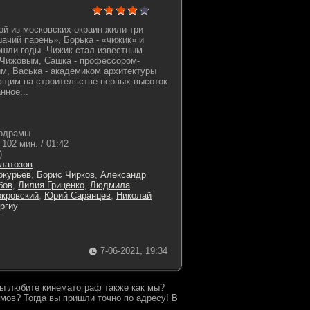
ой из московских окраин жили три
ачий парень», Борька - «чижик» и
ошли годы. Чижик стал известным
 Чижовым, Сашка - профессором-
, Васька - академиком архитектуры
ющим на строительстве первых высоток
нное...
одрамы
102 мин. / 01:42
)
латозов
ркурьев
,
Борис Чирков
,
Александр
бов
,
Лилия Гриценко
,
Людмила
окровский
,
Юрий Саранцев
,
Николай
оргиу
7-06-2021, 19:34
 Вы любите кинематограф также как мы?
мов? Тогда вы пришли точно по адресу! В