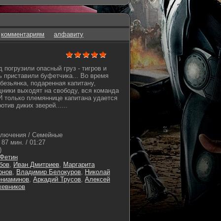
комментариям
алфавиту
 погрузили опасный груз - тигров и
ь приставили буфетчика... Во время
безьянка, подаренная капитану,
щники выходят на свободу, вся команда
 И только племяннице капитана удается
тив диких зверей......
ключения / Семейные
87 мин. / 01:27
)
Фетин
бов
,
Иван Дмитриев
,
Маргарита
онов
,
Владимир Белокуров
,
Николай
ениаминов
,
Аркадий Трусов
,
Алексей
жевников