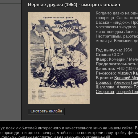
Верные друзья (1954) - смотреть онлайн
Когда-то давно на одн
товарища: Сашка-«кош
Васька - «индюк». Пр
московским хирургом
животноводом Лапиным
Нестратовым, работа
столицы. Вспомнив да
Год выпуска:
1954
Страна:
СССР
Жанр:
Комедии / Мел
Продолжительность:
Качество:
FHD (1080p
Режиссер:
Михаил Ка
В ролях:
Василий Ме
Борисов
,
Алексей Гри
Шагалова
,
Алексей П
Сморчков
,
Георгий Ге
.xyz всех любителей интересного и качественного кино на нашем сайте!
е проходит ни одного вечера, чтобы вы не посмотрели пару-тройку филь
 фильмы онлайн бесплатно и без каких-либо ограничений!