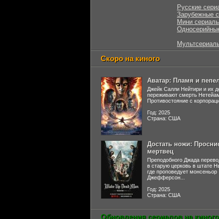
Русские сери
Зарубежные 
Мини сериал
Односерийны
Мультсериал
Скоро на киного
Аватар: Пламя и пепе
Джейк Салли Нейтири и их д
переживают смерть Нетейа
Противостояние с корпораци
Год: 2025
Страна: США
Достать ножи: Просни
мертвец
Преподобного Джада перево
в старую церковь в штате 
где проповедует монсеньор
Джефферсон...
Год: 2025
Страна: США
Обновления сериалов на киного