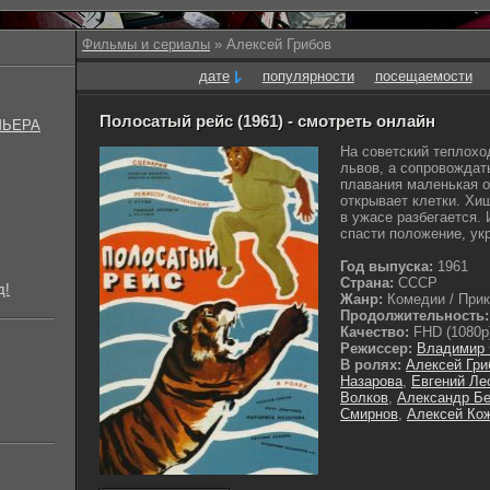
Фильмы и сериалы
» Алексей Грибов
дате
популярности
посещаемости
Полосатый рейс (1961) - смотреть онлайн
МЬЕРА
На советский теплоход
львов, а сопровождат
плавания маленькая о
открывает клетки. Хи
в ужасе разбегается.
спасти положение, укро
Год выпуска:
1961
Страна:
СССР
д!
Жанр:
Комедии / При
Продолжительность:
Качество:
FHD (1080p
Режиссер:
Владимир 
В ролях:
Алексей Гри
Назарова
,
Евгений Ле
Волков
,
Александр Б
Смирнов
,
Алексей Ко