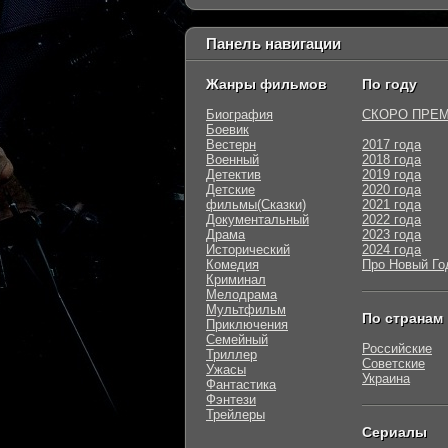
Панель навигации
Жанры фильмов
По году
Биография
СКОРО ПРЕ
Боевик
Вестерн
2017 года
Военный
2018 года
Детектив
2019 года
Детские
2020 года
фильмы(Сказки)
2021 года
Документальный
2022 года
Драма
2023 года
Исторический
2024 года
Комедия
Про Новый Го
Криминал
Мелодрама
Мультфильм
По странам
Приключения
Семейный
Российские
Триллер
Советские
Ужасы
Украина
Фантастика
Фэнтези
Трейлеры
Сериалы