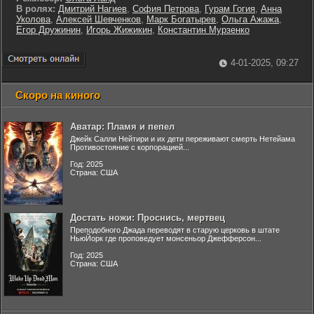
В ролях:
Дмитрий Нагиев
,
София Петрова
,
Гурам Гогия
,
Анна
Уколова
,
Алексей Шевченков
,
Марк Богатырев
,
Ольга Ажажа
,
Егор Дружинин
,
Игорь Жижикин
,
Константин Мурзенко
4-01-2025, 09:27
Скоро на киного
Аватар: Пламя и пепел
Джейк Салли Нейтири и их дети переживают смерть Нетейама
Противостояние с корпорацией...
Год: 2025
Страна: США
Достать ножи: Проснись, мертвец
Преподобного Джада переводят в старую церковь в штате
НьюЙорк где проповедует монсеньор Джефферсон...
Год: 2025
Страна: США