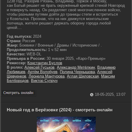
1238 год. Разорив Рязань, Владимир, Торжок и Москву,
хан Батый решает не брать окружённый крепкой стеной Новгород
и повернуть назад. Он разделяет своё многочисленное войско,
чтобы разными путями дойти до границы степи и встретиться
у Козельска. Прознав, что на них движутся монгольские
полчища, жители решают держать оборону города любой
ценой....
Год выпуска:
2024
Страна:
Россия
Жанр:
Боевики / Военные / Драмы / Исторические / .
Продолжительность:
1 ч 52 мин
Качество:
WEB-DL
Премьера в России:
30 января 2025, «Каро-Премьер»
Режиссер:
Константин Буслов
В ролях:
Алексей Гуськов
,
Александр Метёлкин
,
Владимир
Любимцев
,
Артём Волобуев
,
Полина Чернышова
,
Алексей
Шевченков
,
Леонела Мантурова
,
Аглая Шиловская
,
Максим
Белбородов
,
Виктор Супрун
18-05-2025, 13:07
Новый год в Берёзовке (2024) - смотреть онлайн