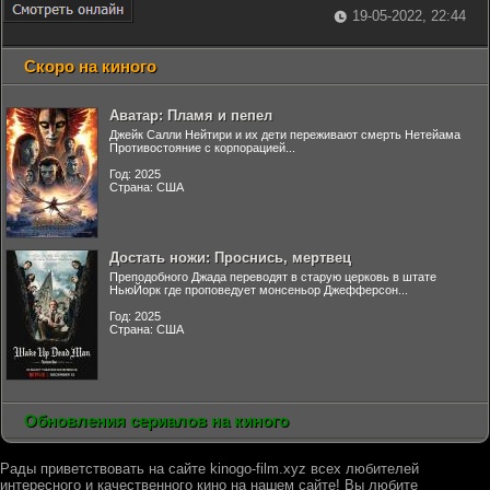
19-05-2022, 22:44
Скоро на киного
Аватар: Пламя и пепел
Джейк Салли Нейтири и их дети переживают смерть Нетейама
Противостояние с корпорацией...
Год: 2025
Страна: США
Достать ножи: Проснись, мертвец
Преподобного Джада переводят в старую церковь в штате
НьюЙорк где проповедует монсеньор Джефферсон...
Год: 2025
Страна: США
Обновления сериалов на киного
Рады приветствовать на сайте kinogo-film.xyz всех любителей
интересного и качественного кино на нашем сайте! Вы любите