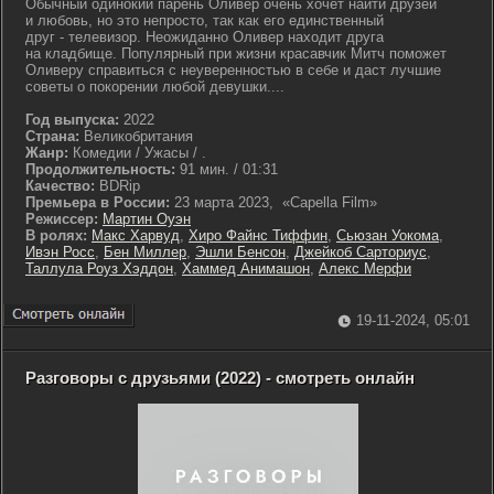
Обычный одинокий парень Оливер очень хочет найти друзей
и любовь, но это непросто, так как его единственный
друг - телевизор. Неожиданно Оливер находит друга
на кладбище. Популярный при жизни красавчик Митч поможет
Оливеру справиться с неуверенностью в себе и даст лучшие
советы о покорении любой девушки....
Год выпуска:
2022
Страна:
Великобритания
Жанр:
Комедии / Ужасы / .
Продолжительность:
91 мин. / 01:31
Качество:
BDRip
Премьера в России:
23 марта 2023, «Capella Film»
Режиссер:
Мартин Оуэн
В ролях:
Макс Харвуд
,
Хиро Файнс Тиффин
,
Сьюзан Уокома
,
Ивэн Росс
,
Бен Миллер
,
Эшли Бенсон
,
Джейкоб Сарториус
,
Таллула Роуз Хэддон
,
Хаммед Анимашон
,
Алекс Мерфи
19-11-2024, 05:01
Разговоры с друзьями (2022) - смотреть онлайн