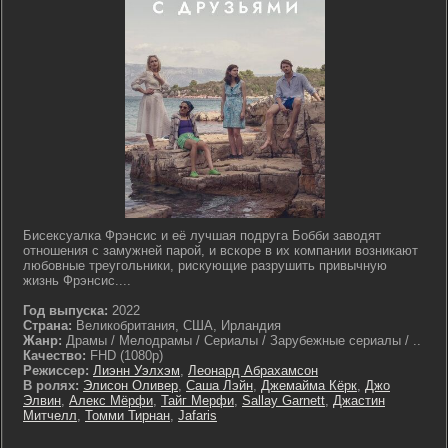
Бисексуалка Фрэнсис и её лучшая подруга Бобби заводят
отношения с замужней парой, и вскоре в их компании возникают
любовные треугольники, рискующие разрушить привычную
жизнь Фрэнсис....
Год выпуска:
2022
Страна:
Великобритания, США, Ирландия
Жанр:
Драмы / Мелодрамы / Сериалы / Зарубежные сериалы / ..
Качество:
FHD (1080p)
Режиссер:
Лиэнн Уэлхэм
,
Леонард Абрахамсон
В ролях:
Элисон Оливер
,
Саша Лэйн
,
Джемайма Кёрк
,
Джо
Элвин
,
Алекс Мёрфи
,
Тайг Мерфи
,
Sallay Garnett
,
Джастин
Митчелл
,
Томми Тирнан
,
Jafaris