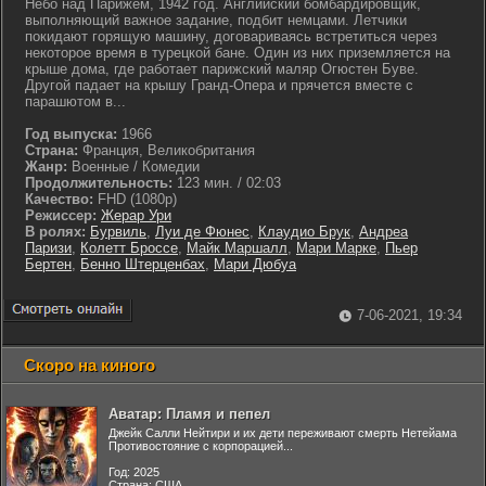
Небо над Парижем, 1942 год. Английский бомбардировщик,
выполняющий важное задание, подбит немцами. Летчики
покидают горящую машину, договариваясь встретиться через
некоторое время в турецкой бане. Один из них приземляется на
крыше дома, где работает парижский маляр Огюстен Буве.
Другой падает на крышу Гранд-Опера и прячется вместе с
парашютом в...
Год выпуска:
1966
Страна:
Франция, Великобритания
Жанр:
Военные / Комедии
Продолжительность:
123 мин. / 02:03
Качество:
FHD (1080p)
Режиссер:
Жерар Ури
В ролях:
Бурвиль
,
Луи де Фюнес
,
Клаудио Брук
,
Андреа
Паризи
,
Колетт Броссе
,
Майк Маршалл
,
Мари Марке
,
Пьер
Бертен
,
Бенно Штерценбах
,
Мари Дюбуа
7-06-2021, 19:34
Скоро на киного
Аватар: Пламя и пепел
Джейк Салли Нейтири и их дети переживают смерть Нетейама
Противостояние с корпорацией...
Год: 2025
Страна: США