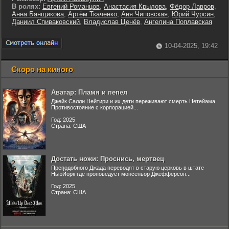
В ролях:
Евгений Романцов
,
Анастасия Крылова
,
Фёдор Лавров
,
Анна Банщикова
,
Артём Ткаченко
,
Аня Чиповская
,
Юрий Чурсин
,
Даниил Спиваковский
,
Владислав Ценёв
,
Ангелина Поплавская
10-04-2025, 19:42
Скоро на киного
Аватар: Пламя и пепел
Джейк Салли Нейтири и их дети переживают смерть Нетейама
Противостояние с корпорацией...
Год: 2025
Страна: США
Достать ножи: Проснись, мертвец
Преподобного Джада переводят в старую церковь в штате
НьюЙорк где проповедует монсеньор Джефферсон...
Год: 2025
Страна: США