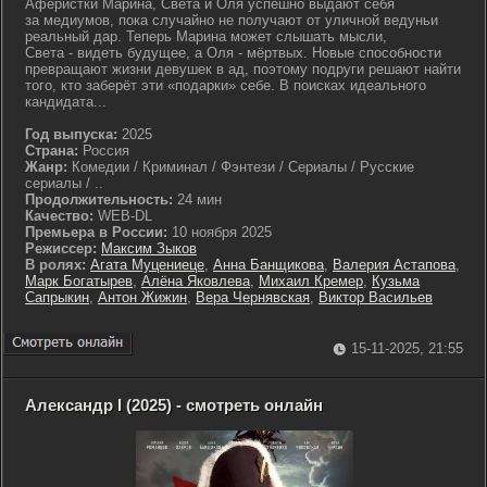
Аферистки Марина, Света и Оля успешно выдают себя
за медиумов, пока случайно не получают от уличной ведуньи
реальный дар. Теперь Марина может слышать мысли,
Света - видеть будущее, а Оля - мёртвых. Новые способности
превращают жизни девушек в ад, поэтому подруги решают найти
того, кто заберёт эти «подарки» себе. В поисках идеального
кандидата...
Год выпуска:
2025
Страна:
Россия
Жанр:
Комедии / Криминал / Фэнтези / Сериалы / Русские
сериалы / ..
Продолжительность:
24 мин
Качество:
WEB-DL
Премьера в России:
10 ноября 2025
Режиссер:
Максим Зыков
В ролях:
Агата Муцениеце
,
Анна Банщикова
,
Валерия Астапова
,
Марк Богатырев
,
Алёна Яковлева
,
Михаил Кремер
,
Кузьма
Сапрыкин
,
Антон Жижин
,
Вера Чернявская
,
Виктор Васильев
15-11-2025, 21:55
Александр I (2025) - смотреть онлайн