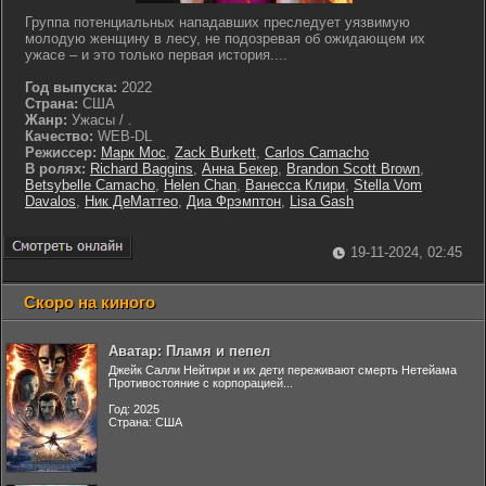
Группа потенциальных нападавших преследует уязвимую
молодую женщину в лесу, не подозревая об ожидающем их
ужасе – и это только первая история....
Год выпуска:
2022
Страна:
США
Жанр:
Ужасы / .
Качество:
WEB-DL
Режиссер:
Марк Мос
,
Zack Burkett
,
Carlos Camacho
В ролях:
Richard Baggins
,
Анна Бекер
,
Brandon Scott Brown
,
Betsybelle Camacho
,
Helen Chan
,
Ванесса Клири
,
Stella Vom
Davalos
,
Ник ДеМаттео
,
Диа Фрэмптон
,
Lisa Gash
19-11-2024, 02:45
Скоро на киного
Аватар: Пламя и пепел
Джейк Салли Нейтири и их дети переживают смерть Нетейама
Противостояние с корпорацией...
Год: 2025
Страна: США