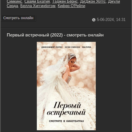
Симкинс
,
Сваям Бхатия
,
Тэджен Бёрнс
,
Ди'Джон Уоттс
,
Джули
Серда
,
Белла Хиггинботэм
,
Кифер О'Рейли
5-06-2024, 14:31
Первый встречный (2022) - смотреть онлайн