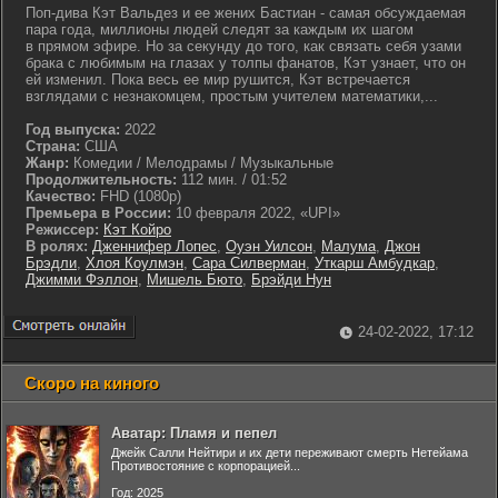
Поп-дива Кэт Вальдез и ее жених Бастиан - самая обсуждаемая
пара года, миллионы людей следят за каждым их шагом
в прямом эфире. Но за секунду до того, как связать себя узами
брака с любимым на глазах у толпы фанатов, Кэт узнает, что он
ей изменил. Пока весь ее мир рушится, Кэт встречается
взглядами с незнакомцем, простым учителем математики,...
Год выпуска:
2022
Страна:
США
Жанр:
Комедии / Мелодрамы / Музыкальные
Продолжительность:
112 мин. / 01:52
Качество:
FHD (1080p)
Премьера в России:
10 февраля 2022, «UPI»
Режиссер:
Кэт Койро
В ролях:
Дженнифер Лопес
,
Оуэн Уилсон
,
Малума
,
Джон
Брэдли
,
Хлоя Коулмэн
,
Сара Силверман
,
Уткарш Амбудкар
,
Джимми Фэллон
,
Мишель Бюто
,
Брэйди Нун
24-02-2022, 17:12
Скоро на киного
Аватар: Пламя и пепел
Джейк Салли Нейтири и их дети переживают смерть Нетейама
Противостояние с корпорацией...
Год: 2025