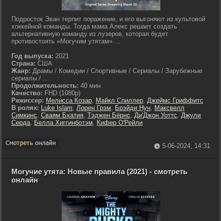
Подросток Эван терпит поражение, и его выгоняют из культовой
хоккейной команды. Тогда мама Алекс решает создать
альтернативную команду из лузеров, которая будет
противостоять «Могучим утятам»....
Год выпуска:
2021
Страна:
США
Жанр:
Драмы / Комедии / Спортивные / Сериалы / Зарубежные
сериалы / ..
Продолжительность:
40 мин
Качество:
FHD (1080p)
Режиссер:
Мелисса Козар
,
Майкл Спиллер
,
Джеймс Гриффитс
В ролях:
Luke Islam
,
Лорен Грэм
,
Брэйди Нун
,
Максвелл
Симкинс
,
Сваям Бхатия
,
Тэджен Бёрнс
,
Ди'Джон Уоттс
,
Джули
Серда
,
Белла Хиггинботэм
,
Кифер О'Рейли
5-06-2024, 14:31
Могучие утята: Новые правила (2021) - смотреть
онлайн