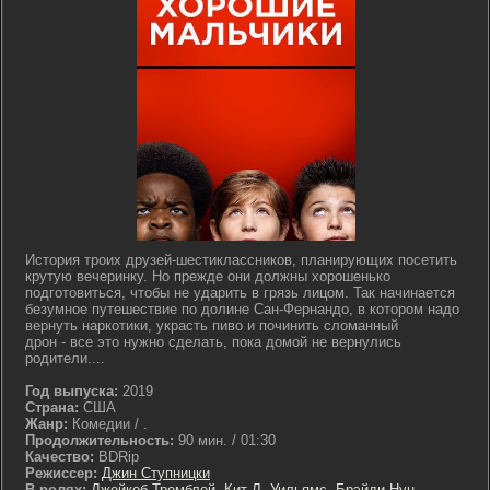
История троих друзей-шестиклассников, планирующих посетить
крутую вечеринку. Но прежде они должны хорошенько
подготовиться, чтобы не ударить в грязь лицом. Так начинается
безумное путешествие по долине Сан-Фернандо, в котором надо
вернуть наркотики, украсть пиво и починить сломанный
дрон - все это нужно сделать, пока домой не вернулись
родители....
Год выпуска:
2019
Страна:
США
Жанр:
Комедии / .
Продолжительность:
90 мин. / 01:30
Качество:
BDRip
Режиссер:
Джин Ступницки
В ролях:
Джейкоб Тремблей
,
Кит Л. Уильямс
,
Брэйди Нун
,