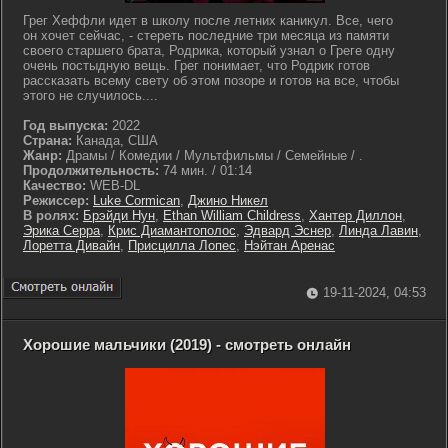
Грег Хеффли идет в школу после летних каникул. Все, чего
он хочет сейчас, - стереть последние три месяца из памяти
своего старшего брата, Родрика, который узнал о Греге одну
очень постыдную вещь. Грег понимает, что Родрик готов
рассказать всему свету об этом позоре и готов на все, чтобы
этого не случилось....
Год выпуска:
2022
Страна:
Канада, США
Жанр:
Драмы / Комедии / Мультфильмы / Семейные / .
Продолжительность:
74 мин. / 01:14
Качество:
WEB-DL
Режиссер:
Luke Cormican
,
Джино Никел
В ролях:
Брэйди Нун
,
Ethan William Childress
,
Хантер Диллон
,
Эрика Серра
,
Крис Диамантополос
,
Эдвард Эснер
,
Линда Лавин
,
Лоретта Дивайн
,
Присцилла Лопес
,
Нэйтан Аренас
19-11-2024, 04:53
Хорошие мальчики (2019) - смотреть онлайн