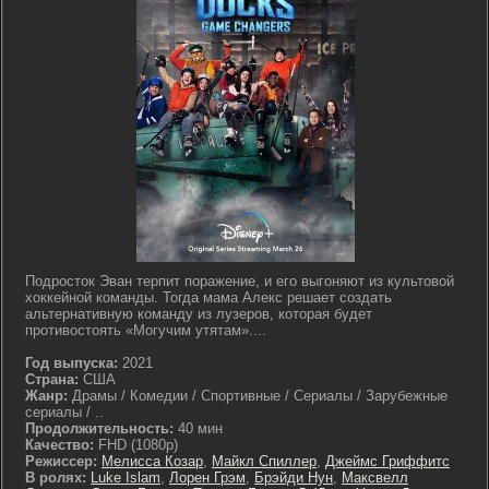
Подросток Эван терпит поражение, и его выгоняют из культовой
хоккейной команды. Тогда мама Алекс решает создать
альтернативную команду из лузеров, которая будет
противостоять «Могучим утятам»....
Год выпуска:
2021
Страна:
США
Жанр:
Драмы / Комедии / Спортивные / Сериалы / Зарубежные
сериалы / ..
Продолжительность:
40 мин
Качество:
FHD (1080p)
Режиссер:
Мелисса Козар
,
Майкл Спиллер
,
Джеймс Гриффитс
В ролях:
Luke Islam
,
Лорен Грэм
,
Брэйди Нун
,
Максвелл