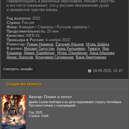
Перевоплощаясь в различных персонажей, Михаил Галустян
и его гости показывают, что у россиян безграничная душа
и прекрасное чувство юмора....
Год выпуска:
2022
Страна:
Россия
Жанр:
Комедии / Сериалы / Русские сериалы / ..
Продолжительность:
25 мин
Качество:
WEB-DL
Премьера в России:
4 ноября 2022
Режиссер:
Роман Новиков
,
Евгений Абызов
,
Игорь Шайда
В ролях:
Михаил Галустян
,
Анна Хилькевич
,
Тимати
,
Яна
Кошкина
,
Демис Карибидис
,
Игорь Ознобихин
,
Дана Абызова
,
Денис Дорохов
,
Владимир Селиванов
,
Ваня Дмитриенко
18-08-2025, 01:47
Скоро на киного
Аватар: Пламя и пепел
Джейк Салли Нейтири и их дети переживают смерть Нетейама
Противостояние с корпорацией...
Год: 2025
Страна: США