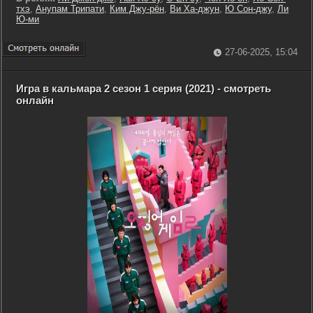
тхэ
,
Анупам Трипати
,
Ким Джу-рён
,
Ви Ха-джун
,
Ю Сон-джу
,
Ли
Ю-ми
27-06-2025, 15:04
Игра в кальмара 2 сезон 1 серия (2021) - смотреть
онлайн