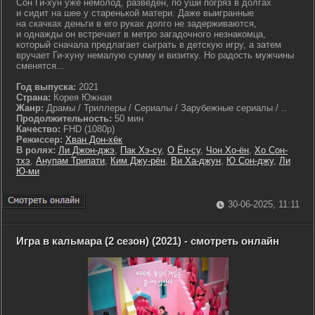
Сон Ги-хун уже немолод, разведён, по уши погряз в долгах
и сидит на шее у старенькой матери. Даже выигранные
на скачках деньги в его руках долго не задерживаются,
и однажды он встречает в метро загадочного незнакомца,
который сначала предлагает сыграть в детскую игру, а затем
вручает Ги-хуну немалую сумму и визитку. Но радость мужчины
сменятся...
Год выпуска:
2021
Страна:
Корея Южная
Жанр:
Драмы / Триллеры / Сериалы / Зарубежные сериалы / ..
Продолжительность:
50 мин
Качество:
FHD (1080p)
Режиссер:
Хван Дон-хёк
В ролях:
Ли Джон-джэ
,
Пак Хэ-су
,
О Ён-су
,
Чон Хо-ён
,
Хо Сон-
тхэ
,
Анупам Трипати
,
Ким Джу-рён
,
Ви Ха-джун
,
Ю Сон-джу
,
Ли
Ю-ми
30-06-2025, 11:11
Игра в кальмара (2 сезон) (2021) - смотреть онлайн