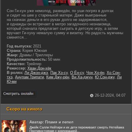
Сон Ги-хун уже немолод, разведён, по уши погряз в долгах
и сидит на шее у старенькой матери. Даже выигранные
на скачках деньги в его руках долго не задерживаются,
и однажды он встречает в метро загадочного незнакомца,
который сначала предлагает сыграть в детскую игру, а затем
вручает Ги-хуну немалую сумму и визитку. Но радость мужчины
сменятся...
Год выпуска:
2021
Страна:
Корея Южная
Жанр:
Драмы / Триллеры
Продолжительность:
50 мин
Качество:
Трейлер
Режиссер:
Хван Дон-хёк
В ролях:
Ли Джон-джэ
,
Пак Хэ-су
,
О Ён-су
,
Чон Хо-ён
,
Хо Сон-
тхэ
,
Анупам Трипати
,
Ким Джу-рён
,
Ви Ха-джун
,
Ю Сон-джу
,
Ли
Ю-ми
26-12-2024, 04:07
Скоро на киного
Аватар: Пламя и пепел
Джейк Салли Нейтири и их дети переживают смерть Нетейама
Противостояние с корпорацией...