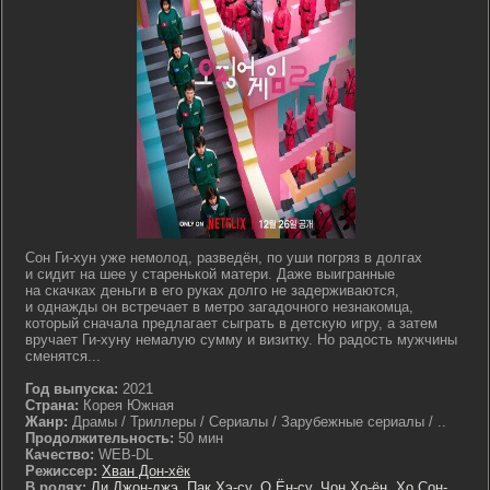
Сон Ги-хун уже немолод, разведён, по уши погряз в долгах
и сидит на шее у старенькой матери. Даже выигранные
на скачках деньги в его руках долго не задерживаются,
и однажды он встречает в метро загадочного незнакомца,
который сначала предлагает сыграть в детскую игру, а затем
вручает Ги-хуну немалую сумму и визитку. Но радость мужчины
сменятся...
Год выпуска:
2021
Страна:
Корея Южная
Жанр:
Драмы / Триллеры / Сериалы / Зарубежные сериалы / ..
Продолжительность:
50 мин
Качество:
WEB-DL
Режиссер:
Хван Дон-хёк
В ролях:
Ли Джон-джэ
,
Пак Хэ-су
,
О Ён-су
,
Чон Хо-ён
,
Хо Сон-