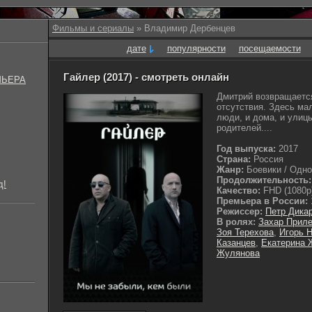
Фильмы и сериалы
» Владимир Дербенцев
дате
популярности
посещаемости
Гайлер (2017) - смотреть онлайн
МЬЕРА
Дмитрий возвращается
отсутствия. Здесь ма
люди, и дома, и улицы
родителей....
Год выпуска:
2017
Страна:
Россия
Жанр:
Боевики / Одно
Продолжительность:
д!
Качество:
FHD (1080p
Премьера в России:
Режиссер:
Петр Дика
В ролях:
Захар Прил
Зоя Терехова
,
Игорь 
Казанцев
,
Екатерина 
Жулянова