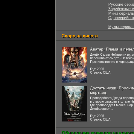
Русские сери
Зарубежные 
Мини сериал
Односерийны
Мультсериал
Скоро на киного
Аватар: Пламя и пепе
Джейк Салли Нейтири и их д
переживают смерть Нетейа
Противостояние с корпораци
Год: 2025
Страна: США
Достать ножи: Просни
мертвец
Преподобного Джада перево
в старую церковь в штате 
где проповедует монсеньор
Джефферсон...
Год: 2025
Страна: США
Обновления сериалов на киного