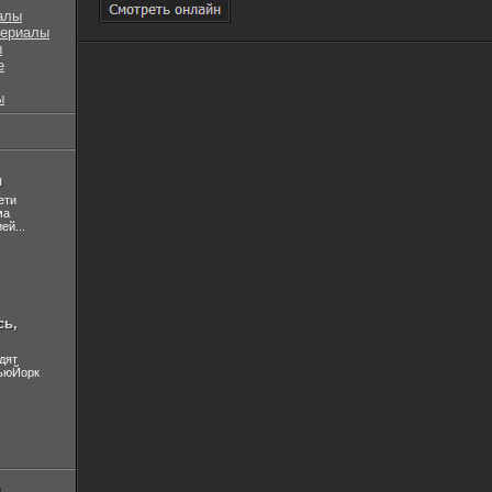
алы
сериалы
ы
е
ы
л
ети
ма
ей...
сь,
дят
НьюЙорк