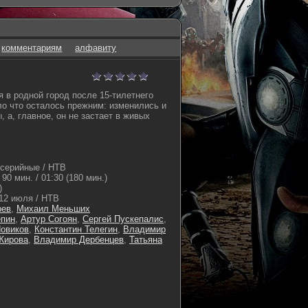
комментариям
алфавиту
 в родной город после 15-тилетнего
ло что осталось прежним: изменились и
, а, главное, он не застает в живых
серийные / НТВ
90 мин. / 01:30 (180 мин.)
)
12 июля / НТВ
рев
,
Михаил Меньших
епин
,
Артур Согоян
,
Сергей Пускепалис
,
Новиков
,
Константин Телегин
,
Владимир
Жирова
,
Владимир Дербенцев
,
Татьяна