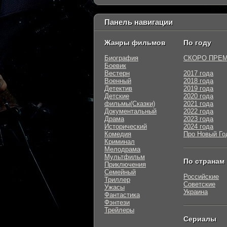
Панель навигации
Жанры фильмов
По году
Биография
СКОРО ПРЕ
Боевик
Вестерн
2017 года
Военный
2018 года
Детектив
2019 года
Детские
2020 года
фильмы(Сказки)
2021 года
Документальный
2022 года
Драма
2023 года
Исторический
2024 года
Комедия
Про Новый Го
Криминал
Мелодрама
Мультфильм
По странам
Приключения
Семейный
Российские
Триллер
Советские
Ужасы
Украина
Фантастика
Фэнтези
Трейлеры
Сериалы