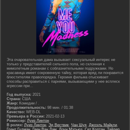
Эта очаровательная дама вызывает сексуальный интерес не
только у представителей сильного пола, но склонная к
мимолетным романам с соблазнительными подружками. Но
красавица имеет сокровенную тайну, которая вряд ли понравится
блюстителям правопорядка. Героиня фильма отыскивает
способы расправиться с парнями, вызывающими у нее всплеск
агрессии при...
Год выпуска:
2021
Страна:
США
Жанр:
Комедии / .
Продолжительность:
98 мин. / 01:38
Качество:
WEB-DL
Премьера в России:
2021-02-13
Режиссер:
Луиз Линтон
В ролях:
Луиз Линтон
,
Эд Вествик
,
Чан Шуя
,
Джоэль Майкли
,
Грант Гудман
,
Гвен Ван Дам
,
Доун Мэтьюз
,
Сет Колтан
,
Тайлер