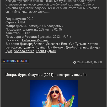
Звезда футбола и просто шикарный мужчина по воле случая
становится тренером детской футбольной команды. С этого
момента для своих подопечных и их обольстительных мамочек
он - «Мужчина нарасхват»......
Год выпуска:
2012
Страна:
США
Жанр:
Драмы / Комедии / Мелодрамы / .
Продолжительность:
105 мин. / 01:45
Качество:
BDRip
Премьера в России:
6 декабря 2012, «UPI»
Режиссер:
Габриэле Муччино
В ролях:
Джерард Батлер
,
Джессика Бил
,
Ума Турман
,
Кэтрин
Зета-Джонс
,
Деннис Куэйд
,
Ноа Ломакс
,
Джеймс Таппер
,
Джуди
Грир
,
Абелла Уайсс
,
Грант Гудман
21-11-2024, 07:00
Искра, буря, безумие (2021) - смотреть онлайн