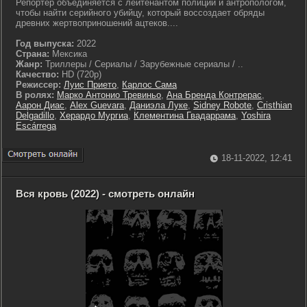
Репортер объединяется с лейтенантом полиции и антропологом,
чтобы найти серийного убийцу, который воссоздает обряды
древних жертвоприношений ацтеков....
Год выпуска:
2022
Страна:
Мексика
Жанр:
Триллеры / Сериалы / Зарубежные сериалы / ..
Качество:
HD (720p)
Режиссер:
Луис Прието
,
Карлос Сама
В ролях:
Марко Антонио Тревиньо
,
Ана Бренда Контрерас
,
Аарон Диас
,
Alex Guevara
,
Даниэла Луке
,
Sidney Robote
,
Cristhian
Delgadillo
,
Херардо Мургиа
,
Клементина Гвадаррама
,
Yoshira
Escárrega
18-11-2022, 12:41
Вся кровь (2022) - смотреть онлайн