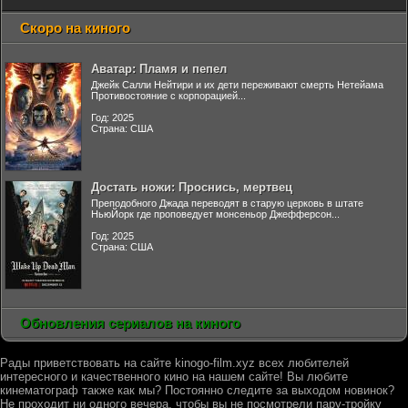
Скоро на киного
Аватар: Пламя и пепел
Джейк Салли Нейтири и их дети переживают смерть Нетейама
Противостояние с корпорацией...
Год: 2025
Страна: США
Достать ножи: Проснись, мертвец
Преподобного Джада переводят в старую церковь в штате
НьюЙорк где проповедует монсеньор Джефферсон...
Год: 2025
Страна: США
Обновления сериалов на киного
Рады приветствовать на сайте kinogo-film.xyz всех любителей
интересного и качественного кино на нашем сайте! Вы любите
кинематограф также как мы? Постоянно следите за выходом новинок?
Не проходит ни одного вечера, чтобы вы не посмотрели пару-тройку