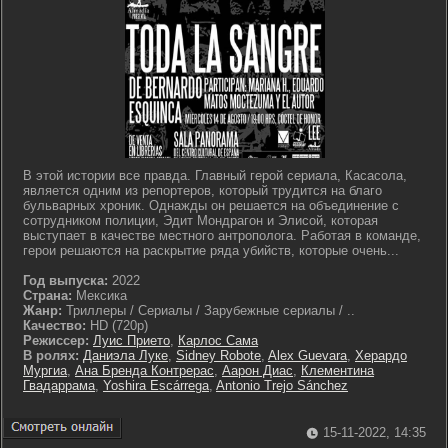
В этой истории все правда. Главный герой сериала, Касасола,
является одним из репортеров, который трудится на благо
бульварных хроник. Однажды он решается на объединение с
сотрудником полиции, Эдит Мондрагон и Элисой, которая
выступает в качестве местного антрополога. Работая в команде,
герои решаются на раскрытие ряда убийств, которые очень...
Год выпуска:
2022
Страна:
Мексика
Жанр:
Триллеры / Сериалы / Зарубежные сериалы / ..
Качество:
HD (720p)
Режиссер:
Луис Прието
,
Карлос Сама
В ролях:
Даниэла Луке
,
Sidney Robote
,
Alex Guevara
,
Херардо
Мургиа
,
Ана Бренда Контрерас
,
Аарон Диас
,
Клементина
Гвадаррама
,
Yoshira Escárrega
,
Antonio Trejo Sánchez
15-11-2022, 14:35