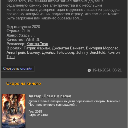
После того, как зимний шторм загнал пятерых друзей в
отдаленную хижину без электричества и с небольшим
количеством еды, дезориентация медленно лишает их рассудка,
поскольку каждый из них поддается страху, что сам снег может
быть загрязнен или каким-то образом зол....
Год выпуска:
2020
Страна:
США
Жанр:
Ужасы / .
Качество:
WEB-DL
Режиссер:
Колтон Трэн
В ролях:
Патрик Фабиан
,
Джонатан Беннетт
,
Виктория Моролес
,
Анна Грейс Барлоу
,
Джеймс Гейсфорд
,
Johnny Berchtold
,
Колтон
Трэн
19-11-2024, 03:21
Скоро на киного
Аватар: Пламя и пепел
Джейк Салли Нейтири и их дети переживают смерть Нетейама
Противостояние с корпорацией...
Год: 2025
Страна: США