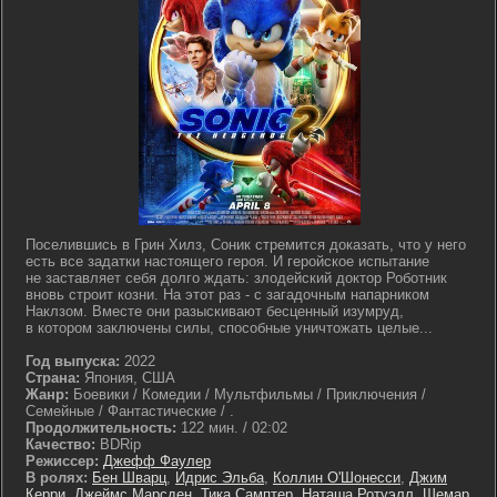
Поселившись в Грин Хилз, Соник стремится доказать, что у него
есть все задатки настоящего героя. И геройское испытание
не заставляет себя долго ждать: злодейский доктор Роботник
вновь строит козни. На этот раз - с загадочным напарником
Наклзом. Вместе они разыскивают бесценный изумруд,
в котором заключены силы, способные уничтожать целые...
Год выпуска:
2022
Страна:
Япония, США
Жанр:
Боевики / Комедии / Мультфильмы / Приключения /
Семейные / Фантастические / .
Продолжительность:
122 мин. / 02:02
Качество:
BDRip
Режиссер:
Джефф Фаулер
В ролях:
Бен Шварц
,
Идрис Эльба
,
Коллин О'Шонесси
,
Джим
Керри
,
Джеймс Марсден
,
Тика Самптер
,
Наташа Ротуэлл
,
Шемар