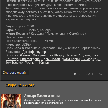
Отвязный ярко-синий ёжик Соник из параллельного мира вместе
с новообретённым лучшим другом-человеком по имени
Том знакомится со сложностями жизни на Земле и противостоит
злодейскому доктору Роботнику, который хочет пленить ёжика
и использовать его безграничные суперсилы для завоевания
мирового господства....
Год выпуска:
2020
Страна:
США, Япония, Канада
Жанр:
Боевики / Комедии / Приключения / Семейные /
Фантастические / .
Продолжительность:
1 ч 39 мин
Качество:
BDRip
Премьера в России:
20 февраля 2020, «Централ Партнершип»
Режиссер:
Джефф Фаулер
В ролях:
Джеймс Марсден
,
Бен Шварц
,
Наташа Ротуэлл
,
Тика
Самптер
,
Нил Макдона
,
Адам Палли
,
Джим Керри
,
Ли Мадждуб
,
Том Батлер
,
Фрэнк Ч. Тёрнер
22-12-2024, 12:07
Скоро на киного
Аватар: Пламя и пепел
Джейк Салли Нейтири и их дети переживают смерть Нетейама
Противостояние с корпорацией...