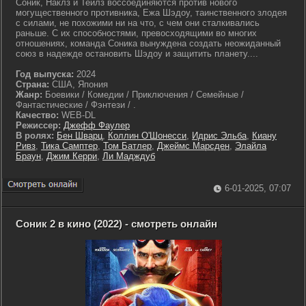
Соник, Наклз и Тейлз воссоединяются против нового
могущественного противника, Ежа Шэдоу, таинственного злодея
с силами, не похожими ни на что, с чем они сталкивались
раньше. С их способностями, превосходящими во многих
отношениях, команда Соника вынуждена создать неожиданный
союз в надежде остановить Шэдоу и защитить планету....
Год выпуска:
2024
Страна:
США, Япония
Жанр:
Боевики / Комедии / Приключения / Семейные /
Фантастические / Фэнтези / .
Качество:
WEB-DL
Режиссер:
Джефф Фаулер
В ролях:
Бен Шварц
,
Коллин О'Шонесси
,
Идрис Эльба
,
Киану
Ривз
,
Тика Самптер
,
Том Батлер
,
Джеймс Марсден
,
Элайла
Браун
,
Джим Керри
,
Ли Мадждуб
6-01-2025, 07:07
Соник 2 в кино (2022) - смотреть онлайн