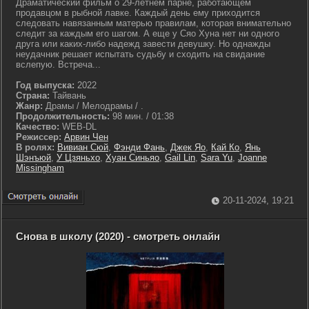
Драматический фильм о 29-летнем парне, работающем
продавцом в рыбной лавке. Каждый день ему приходится
следовать навязанным матерью правилам, которая внимательно
следит за каждым его шагом. А еще у Сяо Хуна нет ни одного
друга или каких-либо надежд завести девушку. Но однажды
неудачник решает испытать судьбу и сходить на свидание
вслепую. Встреча...
Год выпуска:
2022
Страна:
Тайвань
Жанр:
Драмы / Мелодрамы / .
Продолжительность:
98 мин. / 01:38
Качество:
WEB-DL
Режиссер:
Арвин Чен
В ролях:
Вивиан Сюй
,
Фэнди Фань
,
Джек Яо
,
Кай Ко
,
Янь
Шэнъюй
,
У Цзяньхо
,
Хуан Синьяо
,
Gail Lin
,
Sara Yu
,
Joanne
Missingham
20-11-2024, 19:21
Снова в школу (2020) - смотреть онлайн