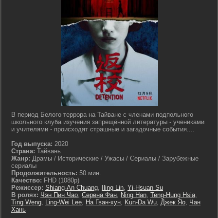
В период Белого террора на Тайване с членами подпольного
школьного клуба изучения запрещённой литературы - учениками
и учителями - происходят страшные и загадочные события....
Год выпуска:
2020
Страна:
Тайвань
Жанр:
Драмы / Исторические / Ужасы / Сериалы / Зарубежные
сериалы
Продолжительность:
50 мин.
Качество:
FHD (1080p)
Режиссер:
Shiang-An Chuang
,
Iling Lin
,
Yi-Hsuan Su
В ролях:
Чэн Пин Чао
,
Серена Фан
,
Ning Han
,
Teng-Hung Hsia
,
Ting Weng
,
Ling-Wei Lee
,
На Гван-хун
,
Kun-Da Wu
,
Джек Яо
,
Чан
Хань