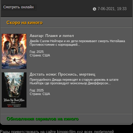
7-06-2021, 19:33
Скоро на киного
Аватар: Пламя и пепел
Джейк Салли Нейтири и их дети переживают смерть Нетейама
Противостояние с корпорацией...
Год: 2025
Страна: США
Достать ножи: Проснись, мертвец
Преподобного Джада переводят в старую церковь в штате
НьюЙорк где проповедует монсеньор Джефферсон...
Год: 2025
Страна: США
Обновления сериалов на киного
Рады приветствовать на сайте kinogo-film.xyz всех любителей