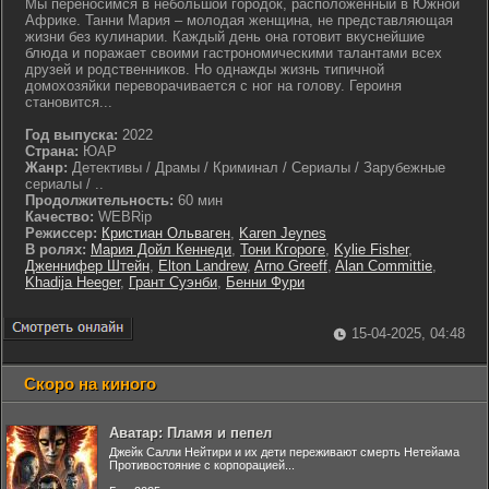
Мы переносимся в небольшой городок, расположенный в Южной
Африке. Танни Мария – молодая женщина, не представляющая
жизни без кулинарии. Каждый день она готовит вкуснейшие
блюда и поражает своими гастрономическими талантами всех
друзей и родственников. Но однажды жизнь типичной
домохозяйки переворачивается с ног на голову. Героиня
становится...
Год выпуска:
2022
Страна:
ЮАР
Жанр:
Детективы / Драмы / Криминал / Сериалы / Зарубежные
сериалы / ..
Продолжительность:
60 мин
Качество:
WEBRip
Режиссер:
Кристиан Ольваген
,
Karen Jeynes
В ролях:
Мария Дойл Кеннеди
,
Тони Кгороге
,
Kylie Fisher
,
Дженнифер Штейн
,
Elton Landrew
,
Arno Greeff
,
Alan Committie
,
Khadija Heeger
,
Грант Суэнби
,
Бенни Фури
15-04-2025, 04:48
Скоро на киного
Аватар: Пламя и пепел
Джейк Салли Нейтири и их дети переживают смерть Нетейама
Противостояние с корпорацией...