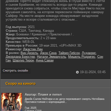
Доминик Торетто ведет спокойную жизнь в глуши вместе с Летти
и сыном Брайаном, но опасность всегда где-то рядом. Команде
приходится снова собраться, чтобы спасти Мистера Никто после
крушения самолёта, на котором перевозили пойманную хакершу
Сайфер. На месте аварии команда обнаруживает загадочное
устройство и вскоре сталкивается с опасным...
Год выпуска:
2021
Страна:
США, Таиланд, Канада
Жанр:
Боевики / Криминал / Приключения / .
Продолжительность:
2 ч 23 мин
Качество:
WEB-DL
Премьера в России:
19 мая 2021, «UPI»IMAX 3D
Режиссер:
Джастин Лин
В ролях:
Вин Дизель
,
Джон Сина
,
Тайриз Гибсон
,
Лудакрис
,
Джордана Брюстер
,
Натали Эммануэль
,
Мишель Родригес
,
Сон
Ган
,
Шарлиз Терон
,
Анна Саваи
19-11-2024, 03:45
Скоро на киного
Аватар: Пламя и пепел
Джейк Салли Нейтири и их дети переживают смерть Нетейама
Противостояние с корпорацией...
Год: 2025
Страна: США