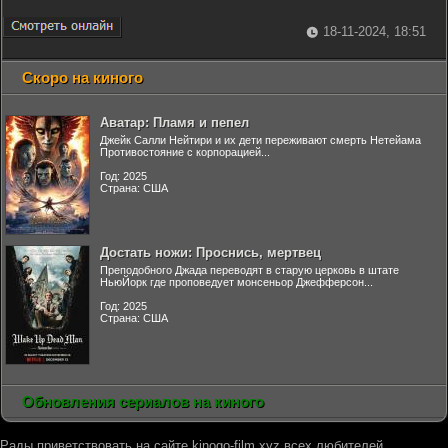
18-11-2024, 18:51
Скоро на киного
Аватар: Пламя и пепел
Джейк Салли Нейтири и их дети переживают смерть Нетейама
Противостояние с корпорацией...
Год: 2025
Страна: США
Достать ножи: Проснись, мертвец
Преподобного Джада переводят в старую церковь в штате
НьюЙорк где проповедует монсеньор Джефферсон...
Год: 2025
Страна: США
Обновления сериалов на киного
Рады приветствовать на сайте kinogo-film.xyz всех любителей