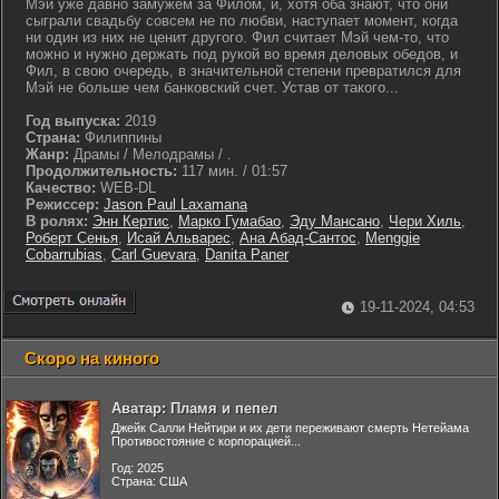
Мэй уже давно замужем за Филом, и, хотя оба знают, что они
сыграли свадьбу совсем не по любви, наступает момент, когда
ни один из них не ценит другого. Фил считает Мэй чем-то, что
можно и нужно держать под рукой во время деловых обедов, и
Фил, в свою очередь, в значительной степени превратился для
Мэй не больше чем банковский счет. Устав от такого...
Год выпуска:
2019
Страна:
Филиппины
Жанр:
Драмы / Мелодрамы / .
Продолжительность:
117 мин. / 01:57
Качество:
WEB-DL
Режиссер:
Jason Paul Laxamana
В ролях:
Энн Кертис
,
Марко Гумабао
,
Эду Мансано
,
Чери Хиль
,
Роберт Сенья
,
Исай Альварес
,
Ана Абад-Сантос
,
Menggie
Cobarrubias
,
Carl Guevara
,
Danita Paner
19-11-2024, 04:53
Скоро на киного
Аватар: Пламя и пепел
Джейк Салли Нейтири и их дети переживают смерть Нетейама
Противостояние с корпорацией...
Год: 2025
Страна: США